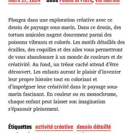
D
mars 27, 2024
Dans
Faune et Flore
,
Vie marine
a
t
e
Plongez dans une exploration créative avec ce
d
dessin de paysage sous-marin. Dans ce dessin, des
e
tortues amicales nagent doucement parmi des
p
u
poissons vibrants et colorés. Les motifs détaillés des
b
écailles, des coquilles et des ailes vous permettront
l
de vous abandonner à un monde de couleurs et de
i
créativité. Au fond, un trésor caché attend d’être
c
a
découvert. Les enfants auront le plaisir d’inventer
t
leur propre histoire tout en coloriant et
i
d’imprégner leur créativité dans le paysage sous-
o
marin fascinant. En couleur ou en monochrome,
n
chaque enfant peut laisser son imagination
s’épanouir pleinement.
Étiquettes
activité créative
dessin détaillé