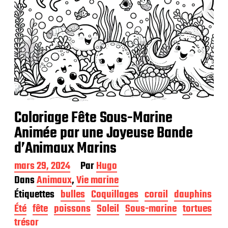
Coloriage Fête Sous-Marine
Animée par une Joyeuse Bande
d’Animaux Marins
D
mars 29, 2024
Par
Hugo
a
Dans
Animaux
,
Vie marine
t
Étiquettes
bulles
Coquillages
corail
dauphins
e
d
Été
fête
poissons
Soleil
Sous-marine
tortues
e
trésor
p