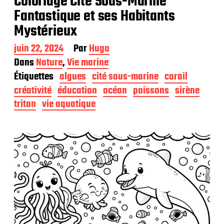
Coloriage Cité Sous-Marine
Fantastique et ses Habitants
Mystérieux
D
juin 22, 2024
Par
Hugo
a
Dans
Nature
,
Vie marine
t
Étiquettes
algues
cité sous-marine
corail
e
d
créativité
éducation
océan
poissons
sirène
e
triton
vie aquatique
p
u
b
l
i
c
a
t
i
o
n