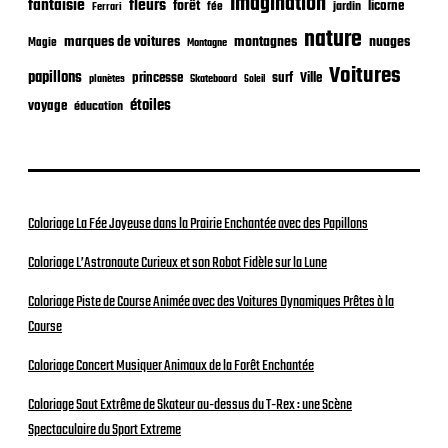
Imagination
fantaisie
fleurs
forêt
licorne
jardin
fée
Ferrari
nature
nuages
marques de voitures
montagnes
Magie
Montagne
Voitures
papillons
princesse
surf
Ville
planètes
Skateboard
Soleil
étoiles
voyage
éducation
Coloriage La Fée Joyeuse dans la Prairie Enchantée avec des Papillons
Coloriage L’Astronaute Curieux et son Robot Fidèle sur la Lune
Coloriage Piste de Course Animée avec des Voitures Dynamiques Prêtes à la
Course
Coloriage Concert Musiquer Animaux de la Forêt Enchantée
Coloriage Saut Extrême de Skateur au-dessus du T-Rex : une Scène
Spectaculaire du Sport Extreme