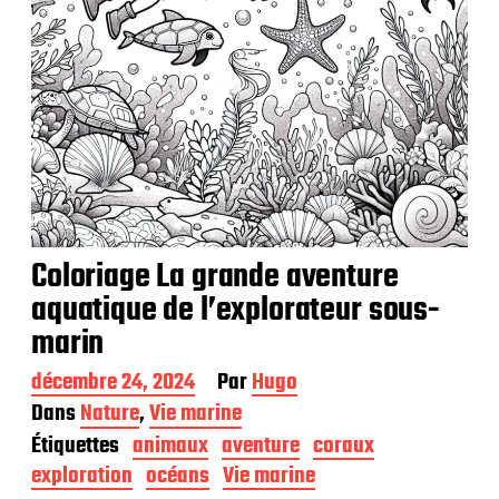
Coloriage La grande aventure
aquatique de l’explorateur sous-
marin
D
décembre 24, 2024
Par
Hugo
a
Dans
Nature
,
Vie marine
t
Étiquettes
animaux
aventure
coraux
e
d
exploration
océans
Vie marine
e