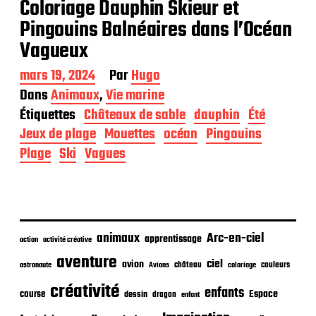
Coloriage Dauphin Skieur et
Pingouins Balnéaires dans l’Océan
Vagueux
D
mars 19, 2024
Par
Hugo
a
Dans
Animaux
,
Vie marine
t
Étiquettes
Châteaux de sable
dauphin
Été
e
d
Jeux de plage
Mouettes
océan
Pingouins
e
Plage
Ski
Vagues
p
u
b
l
i
c
animaux
Arc-en-ciel
apprentissage
action
activité créative
a
t
aventure
ciel
avion
château
coloriage
couleurs
astronaute
Avions
i
o
créativité
enfants
Espace
course
dessin
dragon
enfant
n