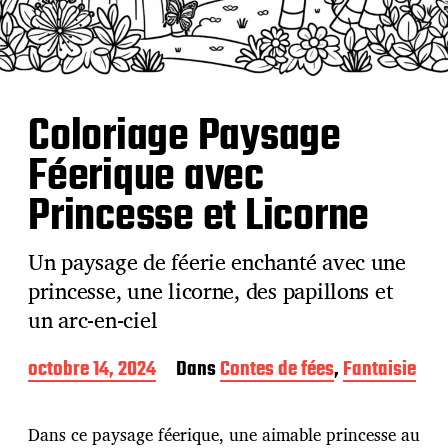
Coloriage Paysage
Féerique avec
Princesse et Licorne
Un paysage de féerie enchanté avec une
princesse, une licorne, des papillons et
un arc-en-ciel
D
octobre 14, 2024
Dans
Contes de fées
,
Fantaisie
a
t
e
Dans ce paysage féerique, une aimable princesse au