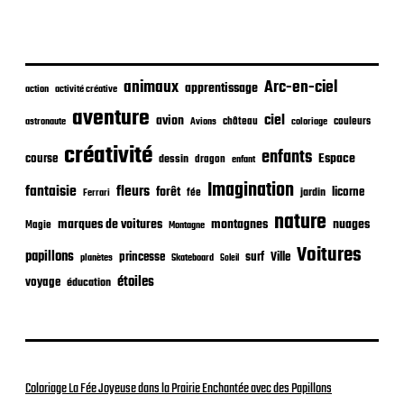
p
u
b
l
i
animaux
Arc-en-ciel
apprentissage
action
activité créative
c
aventure
a
ciel
avion
château
coloriage
couleurs
astronaute
Avions
t
créativité
i
enfants
Espace
course
dessin
dragon
enfant
o
Imagination
n
fantaisie
fleurs
forêt
licorne
jardin
fée
Ferrari
nature
nuages
marques de voitures
montagnes
Magie
Montagne
Voitures
papillons
princesse
surf
Ville
planètes
Skateboard
Soleil
étoiles
voyage
éducation
Coloriage La Fée Joyeuse dans la Prairie Enchantée avec des Papillons