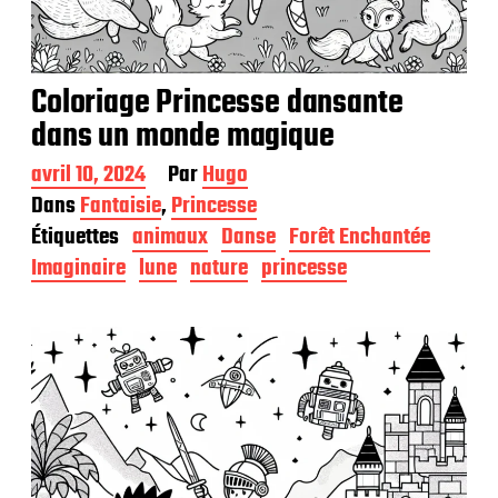
Coloriage Princesse dansante
dans un monde magique
D
avril 10, 2024
Par
Hugo
a
Dans
Fantaisie
,
Princesse
t
Étiquettes
animaux
Danse
Forêt Enchantée
e
d
Imaginaire
lune
nature
princesse
e
p
u
b
l
i
c
a
t
i