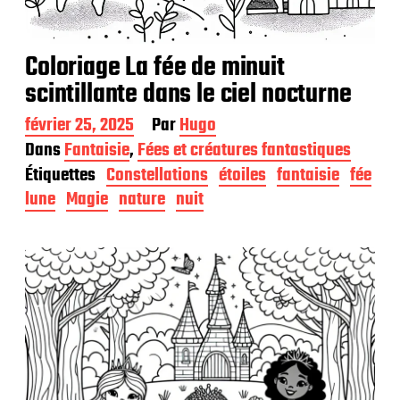
Coloriage La fée de minuit
scintillante dans le ciel nocturne
D
février 25, 2025
Par
Hugo
a
Dans
Fantaisie
,
Fées et créatures fantastiques
t
Étiquettes
Constellations
étoiles
fantaisie
fée
e
d
lune
Magie
nature
nuit
e
p
u
b
l
i
c
a
t
i
o