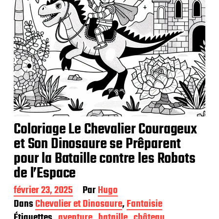
o
n
Coloriage Le Chevalier Courageux
et Son Dinosaure se Prêparent
pour la Bataille contre les Robots
de l’Espace
D
février 23, 2025
Par
Hugo
a
Dans
Chevalier et Dinosaure
,
Fantaisie
t
Étiquettes
aventure
bataille
château