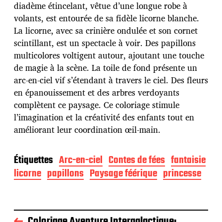
d
diadème étincelant, vêtue d’une longue robe à
e
volants, est entourée de sa fidèle licorne blanche.
p
u
La licorne, avec sa crinière ondulée et son cornet
b
scintillant, est un spectacle à voir. Des papillons
l
multicolores voltigent autour, ajoutant une touche
i
de magie à la scène. La toile de fond présente un
c
a
arc-en-ciel vif s’étendant à travers le ciel. Des fleurs
t
en épanouissement et des arbres verdoyants
i
complètent ce paysage. Ce coloriage stimule
o
l’imagination et la créativité des enfants tout en
n
améliorant leur coordination œil-main.
Étiquettes
Arc-en-ciel
Contes de fées
fantaisie
licorne
papillons
Paysage féérique
princesse
Coloriage Aventure Intergalactique: