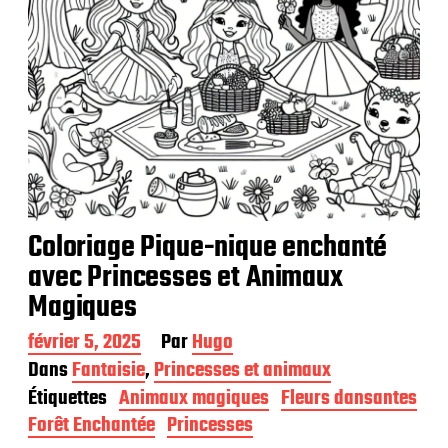
n
Coloriage Pique-nique enchanté
avec Princesses et Animaux
Magiques
D
février 5, 2025
Par
Hugo
a
Dans
Fantaisie
,
Princesses et animaux
t
Étiquettes
Animaux magiques
Fleurs dansantes
e
d
Forêt Enchantée
Princesses
e