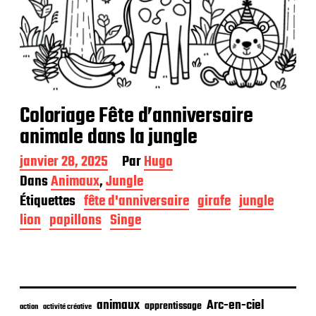
Coloriage Fête d’anniversaire
animale dans la jungle
D
janvier 28, 2025
Par
Hugo
a
Dans
Animaux
,
Jungle
t
Étiquettes
fête d'anniversaire
girafe
jungle
e
d
lion
papillons
Singe
e
p
u
b
l
i
animaux
Arc-en-ciel
apprentissage
action
activité créative