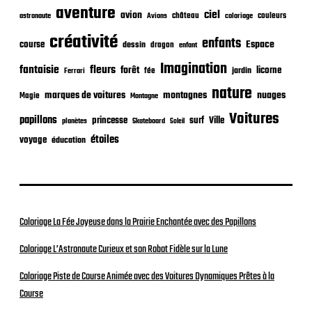
c
aventure
a
ciel
avion
château
coloriage
couleurs
astronaute
Avions
t
créativité
i
enfants
Espace
course
dessin
dragon
enfant
o
Imagination
n
fantaisie
fleurs
forêt
licorne
jardin
fée
Ferrari
nature
nuages
marques de voitures
montagnes
Magie
Montagne
Voitures
papillons
princesse
surf
Ville
planètes
Skateboard
Soleil
étoiles
voyage
éducation
Coloriage La Fée Joyeuse dans la Prairie Enchantée avec des Papillons
Coloriage L’Astronaute Curieux et son Robot Fidèle sur la Lune
Coloriage Piste de Course Animée avec des Voitures Dynamiques Prêtes à la
Course