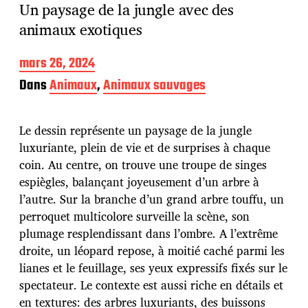
Un paysage de la jungle avec des
animaux exotiques
D
mars 26, 2024
a
Dans
Animaux
,
Animaux sauvages
t
e
d
Le dessin représente un paysage de la jungle
e
p
luxuriante, plein de vie et de surprises à chaque
u
coin. Au centre, on trouve une troupe de singes
b
espiègles, balançant joyeusement d’un arbre à
l
l’autre. Sur la branche d’un grand arbre touffu, un
i
c
perroquet multicolore surveille la scène, son
a
plumage resplendissant dans l’ombre. A l’extrême
t
droite, un léopard repose, à moitié caché parmi les
i
lianes et le feuillage, ses yeux expressifs fixés sur le
o
n
spectateur. Le contexte est aussi riche en détails et
en textures: des arbres luxuriants, des buissons