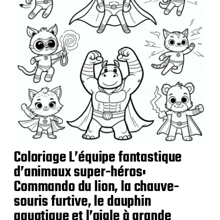
i
o
n
Coloriage L’équipe fantastique
d’animaux super-héros:
Commando du lion, la chauve-
souris furtive, le dauphin
aquatique et l’aigle à grande