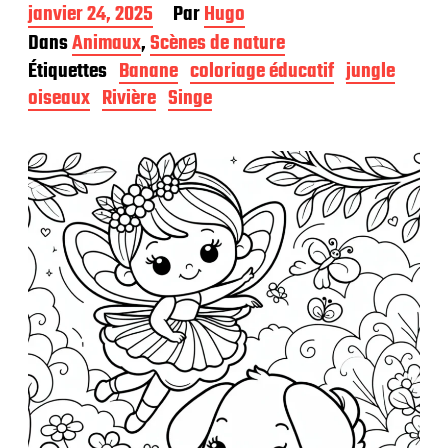
D
janvier 24, 2025
Par
Hugo
a
Dans
Animaux
,
Scènes de nature
t
Étiquettes
Banane
coloriage éducatif
jungle
e
d
oiseaux
Rivière
Singe
e
p
u
b
l
i
c
a
t
i
o
n