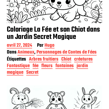
Coloriage La Fée et son Chiot dans
un Jardin Secret Magique
D
avril 27, 2024
Par
Hugo
a
Dans
Animaux
,
Personnages de Contes de Fées
t
Étiquettes
Arbres fruitiers
Chiot
créatures
e
d
Fantastique
fée
fleurs
fontaines
jardin
e
magique
Secret
p
u
b
l
i
c
a
t