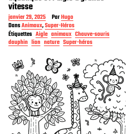
vitesse
D
janvier 29, 2025
Par
Hugo
a
Dans
Animaux
,
Super-Héros
t
Étiquettes
Aigle
animaux
Chauve-souris
e
d
dauphin
lion
nature
Super-héros
e
p
u
b
l
i
c
a
t
i
o
n