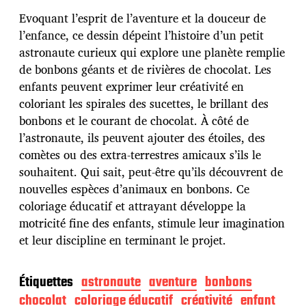
t
e
Evoquant l’esprit de l’aventure et la douceur de
d
l’enfance, ce dessin dépeint l’histoire d’un petit
e
astronaute curieux qui explore une planète remplie
p
u
de bonbons géants et de rivières de chocolat. Les
b
enfants peuvent exprimer leur créativité en
l
coloriant les spirales des sucettes, le brillant des
i
bonbons et le courant de chocolat. À côté de
c
a
l’astronaute, ils peuvent ajouter des étoiles, des
t
comètes ou des extra-terrestres amicaux s’ils le
i
souhaitent. Qui sait, peut-être qu’ils découvrent de
o
nouvelles espèces d’animaux en bonbons. Ce
n
coloriage éducatif et attrayant développe la
motricité fine des enfants, stimule leur imagination
et leur discipline en terminant le projet.
Étiquettes
astronaute
aventure
bonbons
chocolat
coloriage éducatif
créativité
enfant