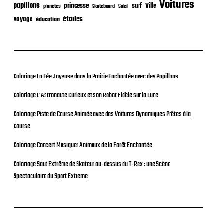
Voitures
papillons
princesse
surf
Ville
planètes
Skateboard
Soleil
étoiles
voyage
éducation
Coloriage La Fée Joyeuse dans la Prairie Enchantée avec des Papillons
Coloriage L’Astronaute Curieux et son Robot Fidèle sur la Lune
Coloriage Piste de Course Animée avec des Voitures Dynamiques Prêtes à la
Course
Coloriage Concert Musiquer Animaux de la Forêt Enchantée
Coloriage Saut Extrême de Skateur au-dessus du T-Rex : une Scène
Spectaculaire du Sport Extreme