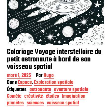
Coloriage Voyage interstellaire du
petit astronaute à bord de son
vaisseau spatial
D
mars 1, 2025
Par
Hugo
a
Dans
Espace
,
Exploration spatiale
t
Étiquettes
astronaute
aventure spatiale
e
d
Comète
créativité
étoiles
Imagination
e
planètes
sciences
vaisseau spatial
p
u