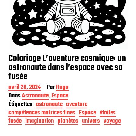
Coloriage L’aventure cosmique: un
astronaute dans l’espace avec sa
fusée
D
avril 20, 2024
Par
Hugo
a
Dans
Astronaute
,
Espace
t
Étiquettes
astronaute
aventure
e
d
compétences motrices fines
Espace
étoiles
e
fusée
Imagination
planètes
univers
voyage
p
u
b