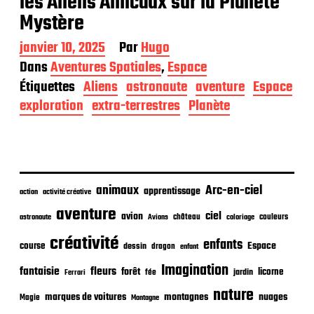
les Aliens Amicaux sur la Planète
Mystère
D
janvier 10, 2025
Par
Hugo
a
Dans
Aventures Spatiales
,
Espace
t
Étiquettes
Aliens
astronaute
aventure
Espace
e
d
exploration
extra-terrestres
Planète
e
p
u
b
l
i
animaux
Arc-en-ciel
apprentissage
action
activité créative
c
aventure
a
ciel
avion
château
coloriage
couleurs
astronaute
Avions
t
créativité
i
enfants
Espace
course
dessin
dragon
enfant
o
Imagination
n
fantaisie
fleurs
forêt
licorne
jardin
fée
Ferrari
nature
nuages
marques de voitures
montagnes
Magie
Montagne