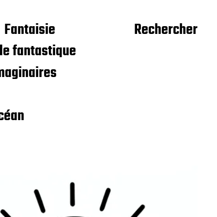
Fantaisie
Rechercher
e fantastique
maginaires
céan