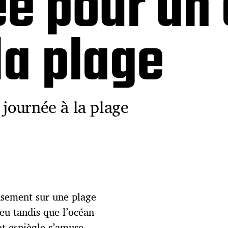
ée pour un 
la plage
 journée à la plage
usement sur une plage
leu tandis que l’océan
ot espiègle s’amuse