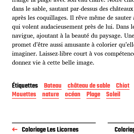
b
l
dans le sable, sautant par-dessus des châteaux
i
après les coquillages. Il rêve même de sauter
c
qui volent audacieusement près de lui. Dans l
a
t
navigue, ajoutant à la beauté du paysage. Une
i
promet d’être aussi amusante à colorier qu’el
o
imaginer. Laissez-libre court à vos compétenc
n
donnez vie à cette belle image.
Étiquettes
Bateau
château de sable
Chiot
Mouettes
nature
océan
Plage
Soleil
Coloriage Les Licornes
Coloria