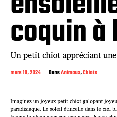
ensoleill
coquin à 
Un petit chiot appréciant une
D
mars 19, 2024
Dans
Animaux
,
Chiots
a
t
e
d
Imaginez un joyeux petit chiot galopant joye
e
p
paradisiaque. Le soleil étincelle dans le ciel b
u
frange la plage avec son eau claire. Notre chi