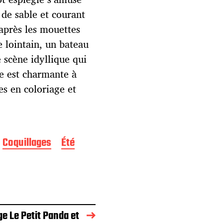
 de sable et courant
 après les mouettes
e lointain, un bateau
 scène idyllique qui
le est charmante à
es en coloriage et
Coquillages
Été
ge Le Petit Panda et