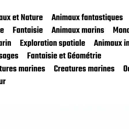
aux et Nature
Animaux fantastiques
ce
Fantaisie
Animaux marins
Mond
rin
Exploration spatiale
Animaux i
sages
Fantaisie et Géométrie
atures marines
Creatures marines
O
ur