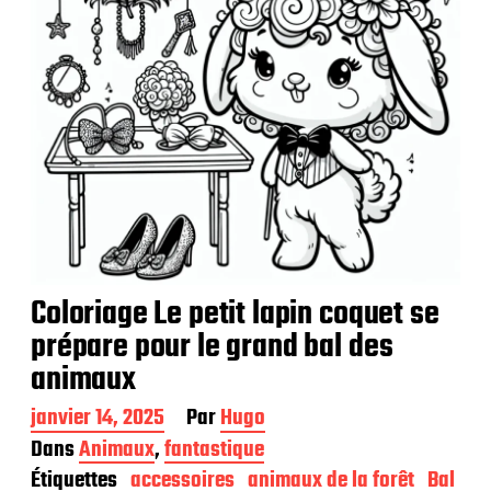
i
o
n
Coloriage Le petit lapin coquet se
prépare pour le grand bal des
animaux
D
janvier 14, 2025
Par
Hugo
a
Dans
Animaux
,
fantastique
t
Étiquettes
accessoires
animaux de la forêt
Bal
e