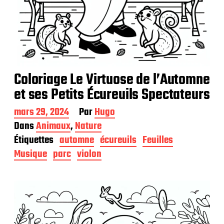
Coloriage Le Virtuose de l’Automne
et ses Petits Écureuils Spectateurs
D
mars 29, 2024
Par
Hugo
a
Dans
Animaux
,
Nature
t
Étiquettes
automne
écureuils
Feuilles
e
d
Musique
parc
violon
e
p
u
b
l
i
c