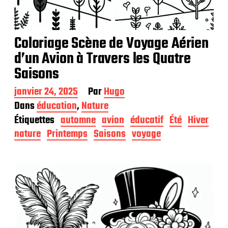
Coloriage Scène de Voyage Aérien
d’un Avion à Travers les Quatre
Saisons
D
janvier 24, 2025
Par
Hugo
a
Dans
éducation
,
Nature
t
Étiquettes
automne
avion
éducatif
Été
Hiver
e
d
nature
Printemps
Saisons
voyage
e
p
u
b
l
i
c
a
t