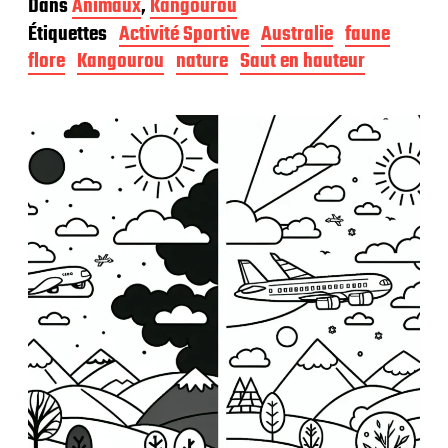
Dans
Animaux
,
Kangourou
t
Étiquettes
Activité Sportive
Australie
faune
e
d
flore
Kangourou
nature
Saut en hauteur
e
p
u
b
l
i
c
a
t
i
o
n