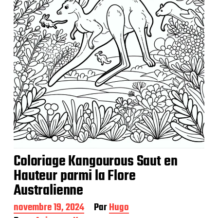
a
t
i
o
n
Coloriage Kangourous Saut en
Hauteur parmi la Flore
Australienne
D
novembre 19, 2024
Par
Hugo
a