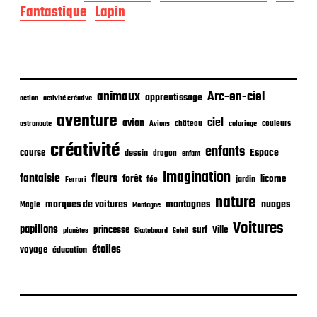
d
Fantastique
Lapin
e
p
u
b
l
i
animaux
Arc-en-ciel
apprentissage
action
activité créative
c
aventure
a
ciel
avion
château
coloriage
couleurs
astronaute
Avions
t
créativité
i
enfants
Espace
course
dessin
dragon
enfant
o
Imagination
n
fantaisie
fleurs
forêt
licorne
jardin
fée
Ferrari
nature
nuages
marques de voitures
montagnes
Magie
Montagne
Voitures
papillons
princesse
surf
Ville
planètes
Skateboard
Soleil
étoiles
voyage
éducation