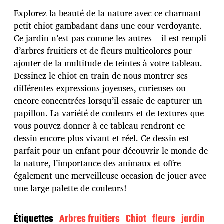
t
e
Explorez la beauté de la nature avec ce charmant
d
petit chiot gambadant dans une cour verdoyante.
e
Ce jardin n’est pas comme les autres – il est rempli
p
u
d’arbres fruitiers et de fleurs multicolores pour
b
ajouter de la multitude de teintes à votre tableau.
l
Dessinez le chiot en train de nous montrer ses
i
différentes expressions joyeuses, curieuses ou
c
a
encore concentrées lorsqu’il essaie de capturer un
t
papillon. La variété de couleurs et de textures que
i
vous pouvez donner à ce tableau rendront ce
o
dessin encore plus vivant et réel. Ce dessin est
n
parfait pour un enfant pour découvrir le monde de
la nature, l’importance des animaux et offre
également une merveilleuse occasion de jouer avec
une large palette de couleurs!
Étiquettes
Arbres fruitiers
Chiot
fleurs
jardin