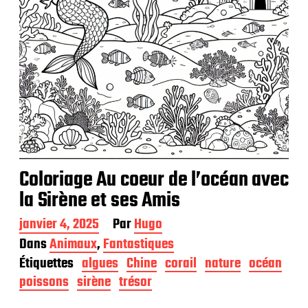
Coloriage Au coeur de l’océan avec
la Sirène et ses Amis
D
janvier 4, 2025
Par
Hugo
a
Dans
Animaux
,
Fantastiques
t
Étiquettes
algues
Chine
corail
nature
océan
e
d
poissons
sirène
trésor
e
p