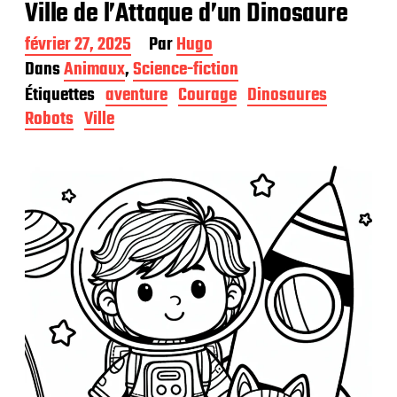
Ville de l’Attaque d’un Dinosaure
D
février 27, 2025
Par
Hugo
a
Dans
Animaux
,
Science-fiction
t
Étiquettes
aventure
Courage
Dinosaures
e
d
Robots
Ville
e
p
u
b
l
i
c
a
t
i
o
n