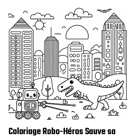
u
b
l
i
c
a
t
i
o
n
Coloriage Robo-Héros Sauve sa