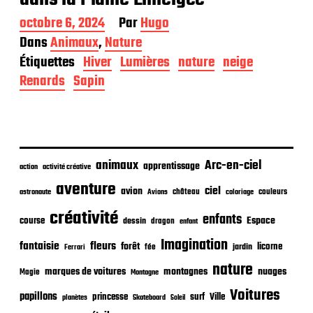
D
octobre 6, 2024
Par
Hugo
a
Dans
Animaux
,
Nature
t
Étiquettes
Hiver
Lumières
nature
neige
e
d
Renards
Sapin
e
p
u
b
l
i
animaux
Arc-en-ciel
apprentissage
action
activité créative
c
aventure
a
ciel
avion
château
coloriage
couleurs
astronaute
Avions
t
créativité
i
enfants
Espace
course
dessin
dragon
enfant
o
Imagination
n
fantaisie
fleurs
forêt
licorne
jardin
fée
Ferrari
nature
nuages
marques de voitures
montagnes
Magie
Montagne
Voitures
papillons
princesse
surf
Ville
planètes
Skateboard
Soleil