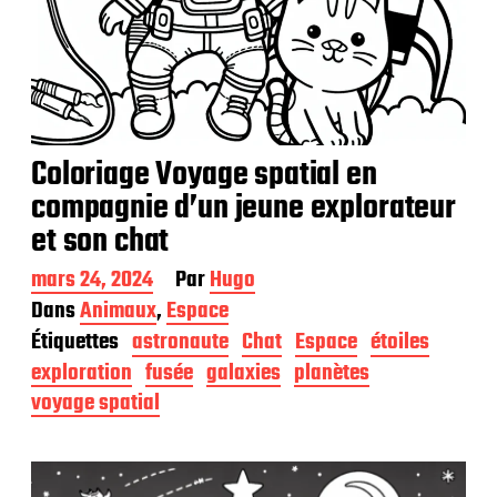
Coloriage Voyage spatial en
compagnie d’un jeune explorateur
et son chat
D
mars 24, 2024
Par
Hugo
a
Dans
Animaux
,
Espace
t
Étiquettes
astronaute
Chat
Espace
étoiles
e
d
exploration
fusée
galaxies
planètes
e
voyage spatial
p
u
b
l