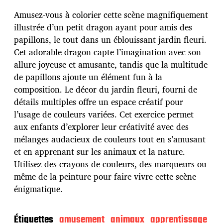
d
Amusez-vous à colorier cette scène magnifiquement
e
p
illustrée d’un petit dragon ayant pour amis des
u
papillons, le tout dans un éblouissant jardin fleuri.
b
Cet adorable dragon capte l’imagination avec son
l
allure joyeuse et amusante, tandis que la multitude
i
c
de papillons ajoute un élément fun à la
a
composition. Le décor du jardin fleuri, fourni de
t
détails multiples offre un espace créatif pour
i
l’usage de couleurs variées. Cet exercice permet
o
n
aux enfants d’explorer leur créativité avec des
mélanges audacieux de couleurs tout en s’amusant
et en apprenant sur les animaux et la nature.
Utilisez des crayons de couleurs, des marqueurs ou
même de la peinture pour faire vivre cette scène
énigmatique.
Étiquettes
amusement
animaux
apprentissage