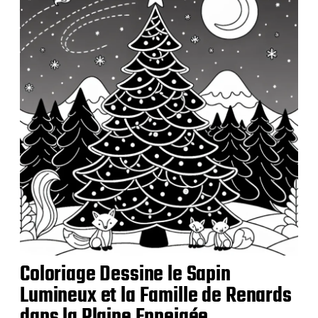
i
c
a
t
i
o
n
Coloriage Dessine le Sapin
Lumineux et la Famille de Renards
dans la Plaine Enneigée