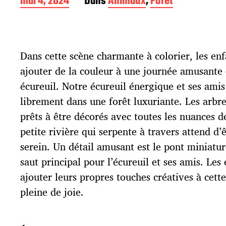
D
mai 4, 2024
Dans
Animaux
,
Forêt
a
t
e
d
Dans cette scène charmante à colorier, les enf
e
p
ajouter de la couleur à une journée amusante d
u
écureuil. Notre écureuil énergique et ses amis
b
l
librement dans une forêt luxuriante. Les arbr
i
prêts à être décorés avec toutes les nuances de
c
petite rivière qui serpente à travers attend d’
a
t
serein. Un détail amusant est le pont miniature
i
saut principal pour l’écureuil et ses amis. Les
o
ajouter leurs propres touches créatives à cett
n
pleine de joie.