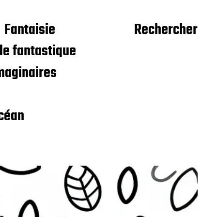
Fantaisie
Rechercher
e fantastique
maginaires
céan