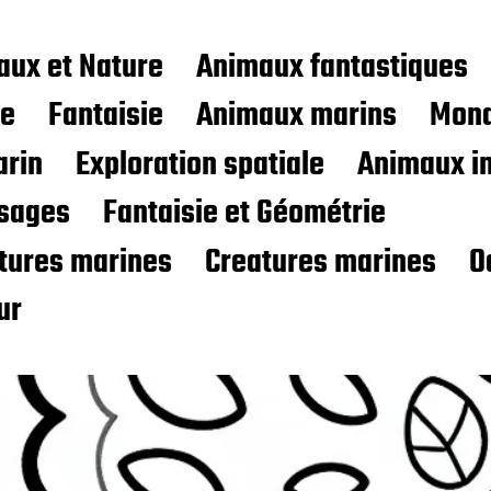
aux et Nature
Animaux fantastiques
ce
Fantaisie
Animaux marins
Mond
rin
Exploration spatiale
Animaux i
sages
Fantaisie et Géométrie
atures marines
Creatures marines
O
ur