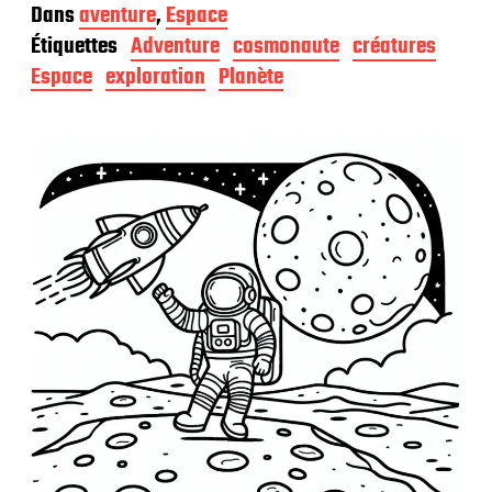
a
Dans
aventure
,
Espace
t
Étiquettes
Adventure
cosmonaute
créatures
e
d
Espace
exploration
Planète
e
p
u
b
l
i
c
a
t
i
o
n