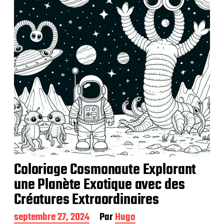
Coloriage Cosmonaute Explorant
une Planète Exotique avec des
Créatures Extraordinaires
D
septembre 27, 2024
Par
Hugo