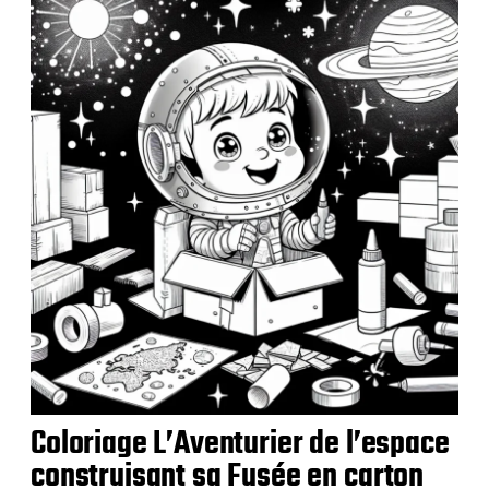
a
t
i
o
n
Coloriage L’Aventurier de l’espace
construisant sa Fusée en carton