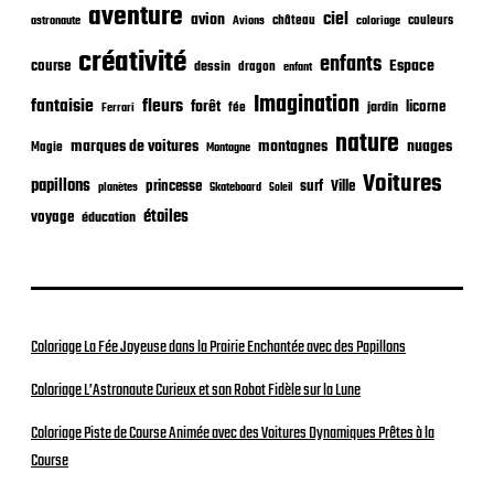
aventure
a
ciel
avion
château
coloriage
couleurs
astronaute
Avions
t
créativité
i
enfants
Espace
course
dessin
dragon
enfant
o
Imagination
n
fantaisie
fleurs
forêt
licorne
jardin
fée
Ferrari
nature
nuages
marques de voitures
montagnes
Magie
Montagne
Voitures
papillons
princesse
surf
Ville
planètes
Skateboard
Soleil
étoiles
voyage
éducation
Coloriage La Fée Joyeuse dans la Prairie Enchantée avec des Papillons
Coloriage L’Astronaute Curieux et son Robot Fidèle sur la Lune
Coloriage Piste de Course Animée avec des Voitures Dynamiques Prêtes à la
Course