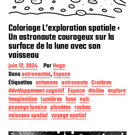
Coloriage L’exploration spatiale :
Un astronaute courageux sur la
surface de la lune avec son
vaisseau
D
juin 12, 2024
Par
Hugo
a
Dans
astronautes
,
Espace
t
Étiquettes
antennes
astronaute
Cratères
e
d
développement cognitif
Espace
étoiles
explore
e
Imagination
Lumières
lune
nuit
p
paysage lunaire
planètes
roches
u
b
vaisseau spatial
voyage spatial
l
i
c