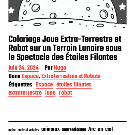
Coloriage Joue Extra-Terrestre et
Robot sur un Terrain Lunaire sous
le Spectacle des Étoiles Filantes
D
juin 24, 2024
Par
Hugo
a
Dans
Espace
,
Extraterrestres et Robots
t
Étiquettes
Espace
étoiles filantes
e
d
extraterrestre
lune
robot
e
p
u
b
l
i
animaux
Arc-en-ciel
apprentissage
action
activité créative
c