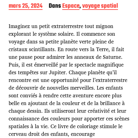
D
mars 25, 2024
Dans
Espace
,
voyage spatial
a
t
e
Imaginez un petit extraterrestre tout mignon
d
explorant le système solaire. Il commence son
e
voyage dans sa petite planète verte pleine de
p
u
cristaux scintillants. En route vers la Terre, il fait
b
une pause pour admirer les anneaux de Saturne.
l
Puis, il est émerveillé par le spectacle magnifique
i
des tempêtes sur Jupiter. Chaque planète qu’il
c
a
rencontre est une opportunité pour l’extraterrestre
t
de découvrir de nouvelles merveilles. Les enfants
i
sont conviés à rendre cette aventure encore plus
o
belle en ajoutant de la couleur et de la brillance à
n
chaque dessin. Ils utiliseront leur créativité et leur
connaissance des couleurs pour apporter ces scènes
spatiales à la vie. Ce livre de coloriage stimule le
cerveau droit des enfants, encourage