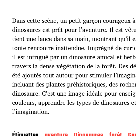
t
e
d
Dans cette scène, un petit garçon courageux à
e
p
dinosaures est prêt pour l’aventure. Il est vêt
u
tient une lance dans sa main, montrant qu’il 
b
l
toute rencontre inattendue. Imprégné de curio
i
il est intrigué par un dinosaure amical et herb
c
travers la dense végétation de la forêt. Des d
a
t
été ajoutés tout autour pour stimuler l’imagina
i
incluant des plantes préhistoriques, des rocher
o
dinosaure. C’est une image idéale pour ensei
n
couleurs, apprendre les types de dinosaures e
l’imagination.
Étiquettes
aventure
Dinosaures
forêt
Ga