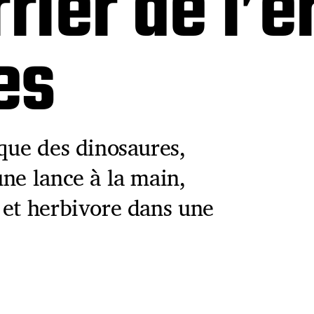
rier de l’è
es
que des dinosaures,
ne lance à la main,
 et herbivore dans une