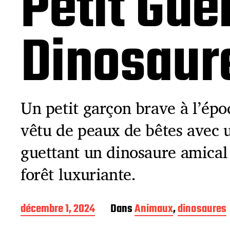
Petit Guer
Dinosaur
Un petit garçon brave à l’épo
vêtu de peaux de bêtes avec u
guettant un dinosaure amical
forêt luxuriante.
D
décembre 1, 2024
Dans
Animaux
,
dinosaures
a