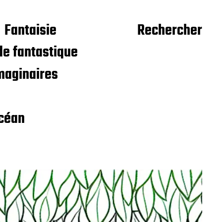
Fantaisie
Rechercher
e fantastique
maginaires
céan