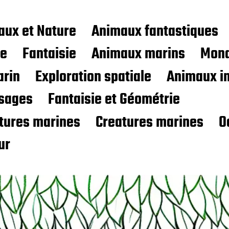
aux et Nature
Animaux fantastiques
ce
Fantaisie
Animaux marins
Mond
rin
Exploration spatiale
Animaux i
sages
Fantaisie et Géométrie
atures marines
Creatures marines
O
ur