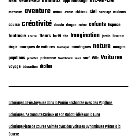
animaux
Arc-en-ciel
apprentissage
action
activité créative
a
t
aventure
ciel
avion
château
coloriage
couleurs
astronaute
Avions
i
o
créativité
enfants
Espace
course
dessin
dragon
enfant
n
Imagination
fantaisie
fleurs
forêt
licorne
jardin
fée
Ferrari
nature
nuages
marques de voitures
montagnes
Magie
Montagne
Voitures
papillons
princesse
surf
Ville
planètes
Skateboard
Soleil
étoiles
voyage
éducation
Coloriage La Fée Joyeuse dans la Prairie Enchantée avec des Papillons
Coloriage L’Astronaute Curieux et son Robot Fidèle sur la Lune
Coloriage Piste de Course Animée avec des Voitures Dynamiques Prêtes à la
Course