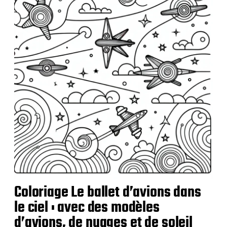
a
t
i
o
n
Coloriage Le ballet d’avions dans
le ciel : avec des modèles
d’avions, de nuages et de soleil