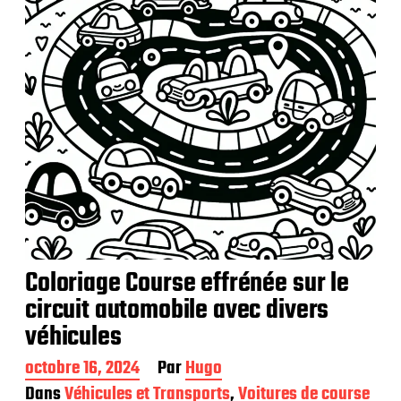
Coloriage Course effrénée sur le
circuit automobile avec divers
véhicules
D
octobre 16, 2024
Par
Hugo
a
Dans
Véhicules et Transports
,
Voitures de course