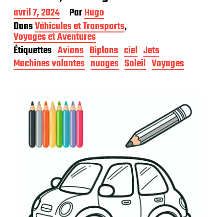
D
avril 7, 2024
Par
Hugo
a
Dans
Véhicules et Transports
,
t
Voyages et Aventures
e
Étiquettes
Avions
Biplans
ciel
Jets
d
e
Machines volantes
nuages
Soleil
Voyages
p
u
b
l
i
c
a
t
i
o
n