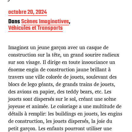
D
octobre 20, 2024
a
Dans
Scènes Imaginatives
,
t
Véhicules et Transports
e
d
e
p
Imaginez un jeune garçon avec un casque de
u
construction sur la tête, un grand sourire radieux
b
sur son visage. Il dirige en toute insouciance un
l
énorme engin de construction jaune brillant à
i
c
travers une ville colorée de jouets, soulevant des
a
blocs de lego géants, de grands trains de jouets,
t
des avions en papier, des teddy bears, etc. Les
i
jouets sont dispersés sur le sol, créant une scène
o
n
joyeuse et animée. Le coloriage a une multitude de
détails à remplir: les buildings en jouets, les engins
de construction, les jouets dispersés, la joie du
petit garçon. Les enfants pourront utiliser une