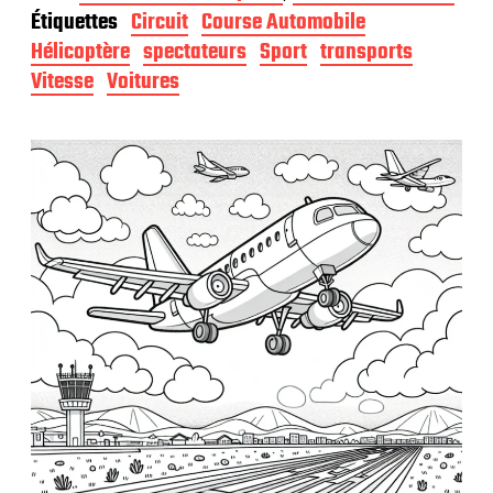
t
Étiquettes
Circuit
Course Automobile
e
d
Hélicoptère
spectateurs
Sport
transports
e
Vitesse
Voitures
p
u
b
l
i
c
a
t
i
o
n