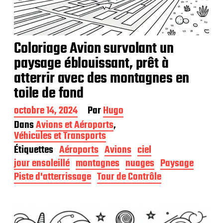
Coloriage Avion survolant un
paysage éblouissant, prêt à
atterrir avec des montagnes en
toile de fond
D
octobre 14, 2024
Par
Hugo
a
Dans
Avions et Aéroports
,
t
Véhicules et Transports
e
Étiquettes
Aéroports
Avions
ciel
d
e
jour ensoleillé
montagnes
nuages
Paysage
p
Piste d'atterrissage
Tour de Contrôle
u
b
l
i
c