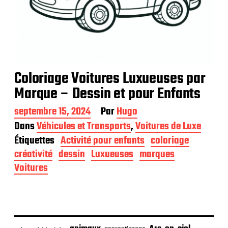
Coloriage Voitures Luxueuses par
Marque – Dessin et pour Enfants
D
septembre 15, 2024
Par
Hugo
a
Dans
Véhicules et Transports
,
Voitures de Luxe
t
Étiquettes
Activité pour enfants
coloriage
e
d
créativité
dessin
Luxueuses
marques
e
Voitures
p
u
b
l
i
c