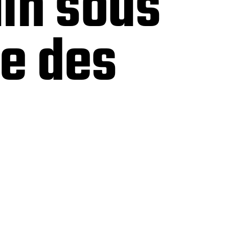
in sous
ée des