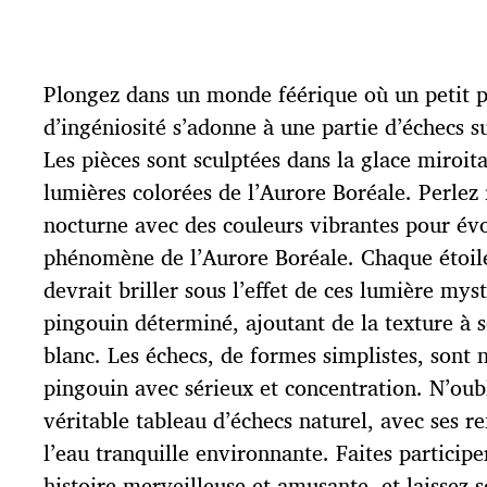
a
t
e
d
Plongez dans un monde féérique où un petit p
e
p
d’ingéniosité s’adonne à une partie d’échecs su
u
Les pièces sont sculptées dans la glace miroita
b
l
lumières colorées de l’Aurore Boréale. Perlez 
i
nocturne avec des couleurs vibrantes pour év
c
phénomène de l’Aurore Boréale. Chaque étoil
a
t
devrait briller sous l’effet de ces lumière mys
i
pingouin déterminé, ajoutant de la texture à 
o
blanc. Les échecs, de formes simplistes, sont 
n
pingouin avec sérieux et concentration. N’oubl
véritable tableau d’échecs naturel, avec ses ref
l’eau tranquille environnante. Faites participe
histoire merveilleuse et amusante, et laissez 