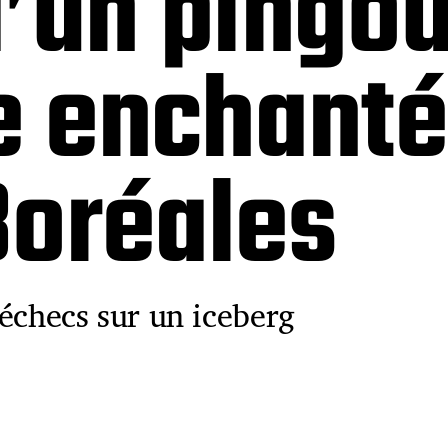
’un pingou
e enchant
Boréales
échecs sur un iceberg