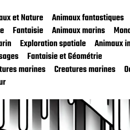
aux et Nature
Animaux fantastiques
ce
Fantaisie
Animaux marins
Mond
rin
Exploration spatiale
Animaux i
sages
Fantaisie et Géométrie
atures marines
Creatures marines
O
ur