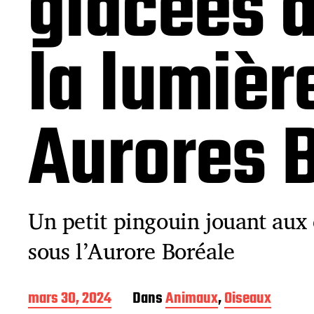
glacées d
la lumièr
Aurores 
Un petit pingouin jouant aux 
sous l’Aurore Boréale
D
mars 30, 2024
Dans
Animaux
,
Oiseaux