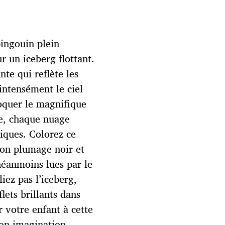
ingouin plein
r un iceberg flottant.
nte qui reflète les
intensément le ciel
oquer le magnifique
e, chaque nuage
tiques. Colorez ce
son plumage noir et
néanmoins lues par le
iez pas l’iceberg,
lets brillants dans
r votre enfant à cette
son imagination