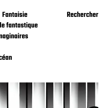
Fantaisie
Rechercher
e fantastique
maginaires
céan