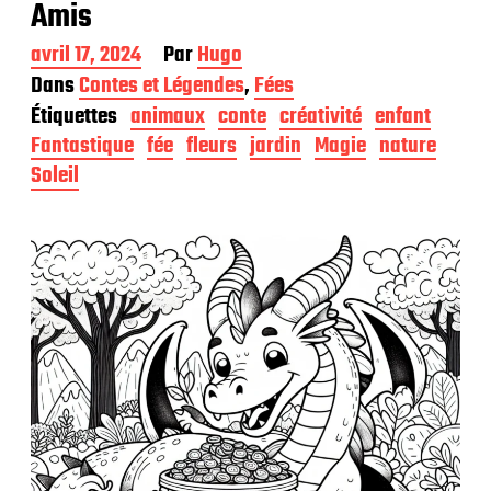
Amis
D
avril 17, 2024
Par
Hugo
a
Dans
Contes et Légendes
,
Fées
t
Étiquettes
animaux
conte
créativité
enfant
e
d
Fantastique
fée
fleurs
jardin
Magie
nature
e
Soleil
p
u
b
l
i
c
a
t
i
o
n