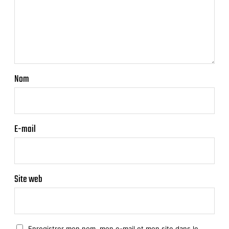
Nom
E-mail
Site web
Enregistrer mon nom, mon e-mail et mon site dans le