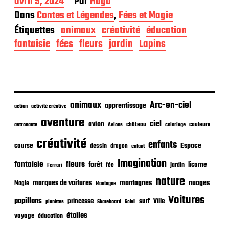
D
avril 9, 2024
Par
Hugo
a
Dans
Contes et Légendes
,
Fées et Magie
t
Étiquettes
animaux
créativité
éducation
e
d
fantaisie
fées
fleurs
jardin
Lapins
e
p
u
b
l
i
animaux
Arc-en-ciel
apprentissage
action
activité créative
c
aventure
a
ciel
avion
château
coloriage
couleurs
astronaute
Avions
t
créativité
i
enfants
Espace
course
dessin
dragon
enfant
o
Imagination
n
fantaisie
fleurs
forêt
licorne
jardin
fée
Ferrari
nature
nuages
marques de voitures
montagnes
Magie
Montagne
Voitures
papillons
princesse
surf
Ville
planètes
Skateboard
Soleil
étoiles
voyage
éducation