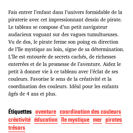
d
e
p
Fais entrer l’enfant dans l’univers formidable de la
u
piraterie avec cet impressionnant dessin de pirate.
b
Le tableau se compose d’un petit navigateur
l
audacieux voguant sur des vagues tumultueuses.
i
c
Vu de dos, le pirate ferme son poing en direction
a
de l’île mystique au loin, signe de sa détermination.
t
L’île est entourée de secrets cachés, de richesses
i
enterrées et de la promesse de l’aventure. Aidez le
o
n
petit à donner vie à ce tableau avec l’éclat de ses
couleurs. Favorise le sens de la créativité et la
coordination des couleurs. Idéal pour les enfants
âgés de 4 ans et plus.
Étiquettes
aventure
coordination des couleurs
créativité
éducation
île mystique
mer
pirates
trésors