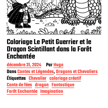
Coloriage Le Petit Guerrier et le
Dragon Scintillant dans la Forêt
Enchantée
D
décembre 31, 2024
Par
Hugo
a
Dans
Contes et Légendes
,
Dragons et Chevaliers
t
Étiquettes
Chevalier
coloriage créatif
e
d
Conte de fées
dragon
Fantastique
e
Forêt Enchantée
Imagination
p
u
b