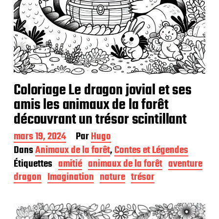
Coloriage Le dragon jovial et ses
amis les animaux de la forêt
découvrant un trésor scintillant
D
mars 19, 2024
Par
Hugo
a
Dans
Animaux de la forêt
,
Contes et Légendes
t
Étiquettes
amitié
animaux de la forêt
aventure
e
d
dragon
Imagination
nature
trésor
e
p
u
b