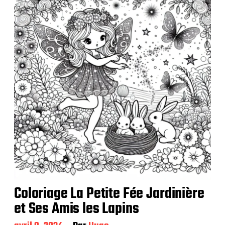
l
i
c
a
t
i
o
n
Coloriage La Petite Fée Jardinière
et Ses Amis les Lapins