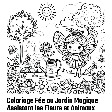
l
i
c
a
t
i
o
n
Coloriage Fée au Jardin Magique
Assistant les Fleurs et Animaux