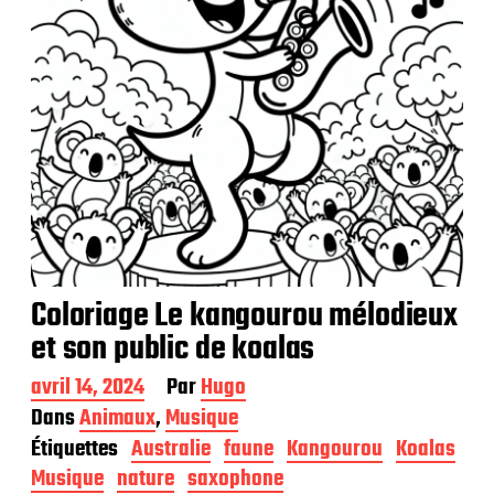
i
o
n
Coloriage Le kangourou mélodieux
et son public de koalas
D
avril 14, 2024
Par
Hugo
a
Dans
Animaux
,
Musique
t
Étiquettes
Australie
faune
Kangourou
Koalas
e
d
Musique
nature
saxophone