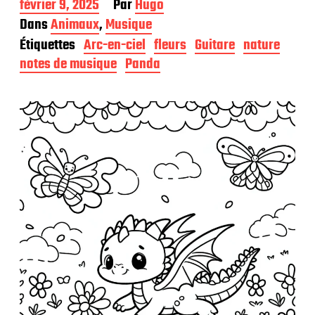
D
février 9, 2025
Par
Hugo
a
Dans
Animaux
,
Musique
t
Étiquettes
Arc-en-ciel
fleurs
Guitare
nature
e
d
notes de musique
Panda
e
p
u
b
l
i
c
a
t
i
o
n