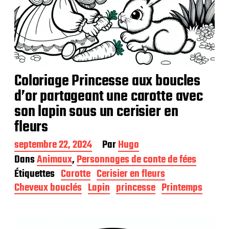
Coloriage Princesse aux boucles
d’or partageant une carotte avec
son lapin sous un cerisier en
fleurs
D
septembre 22, 2024
Par
Hugo
a
Dans
Animaux
,
Personnages de conte de fées
t
Étiquettes
Carotte
Cerisier en fleurs
e
d
Cheveux bouclés
Lapin
princesse
Printemps
e
p
u
b