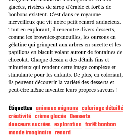
d
glacées, rivières de sirop d’érable et forêts de
e
bonbons existent. C’est dans ce royaume
p
u
merveilleux que vit notre petit renard audacieux.
b
Tout en explorant, il rencontre divers desserts,
l
comme les brownies-grenouilles, les oursons en
i
gélatine qui grimpent aux arbres en sucette et les
c
a
papillons en biscuit volant autour de fontaines de
t
chocolat. Chaque dessin a des détails fins et
i
minutieux qui rendent cette image complexe et
o
stimulante pour les enfants. De plus, en coloriant,
n
ils peuvent découvrir la variété des desserts et
peut-être même inventer leurs propres saveurs !
Étiquettes
animaux mignons
coloriage détaillé
créativité
crème glacée
Desserts
douceurs sucrées
exploration
forêt bonbon
monde imaginaire
renard