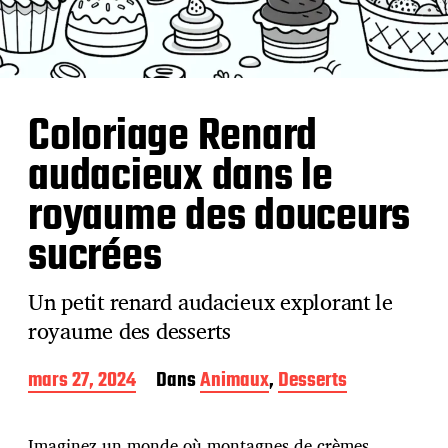
Coloriage Renard
audacieux dans le
royaume des douceurs
sucrées
Un petit renard audacieux explorant le
royaume des desserts
D
mars 27, 2024
Dans
Animaux
,
Desserts
a
t
e
Imaginez un monde où montagnes de crèmes