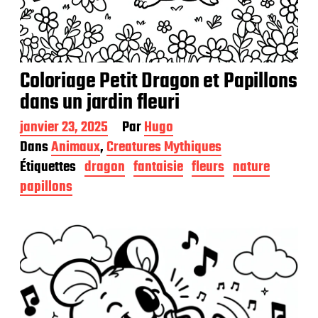
Coloriage Petit Dragon et Papillons
dans un jardin fleuri
D
janvier 23, 2025
Par
Hugo
a
Dans
Animaux
,
Creatures Mythiques
t
Étiquettes
dragon
fantaisie
fleurs
nature
e
d
papillons
e
p
u
b
l
i
c
a
t