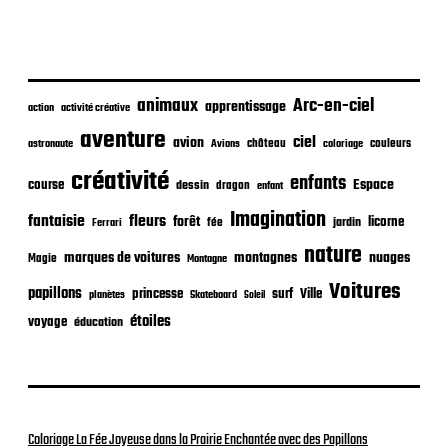
e
p
u
b
l
i
animaux
Arc-en-ciel
apprentissage
action
activité créative
c
aventure
a
ciel
avion
château
coloriage
couleurs
astronaute
Avions
t
créativité
i
enfants
Espace
course
dessin
dragon
enfant
o
Imagination
n
fantaisie
fleurs
forêt
licorne
jardin
fée
Ferrari
nature
nuages
marques de voitures
montagnes
Magie
Montagne
Voitures
papillons
princesse
surf
Ville
planètes
Skateboard
Soleil
étoiles
voyage
éducation
Coloriage La Fée Joyeuse dans la Prairie Enchantée avec des Papillons