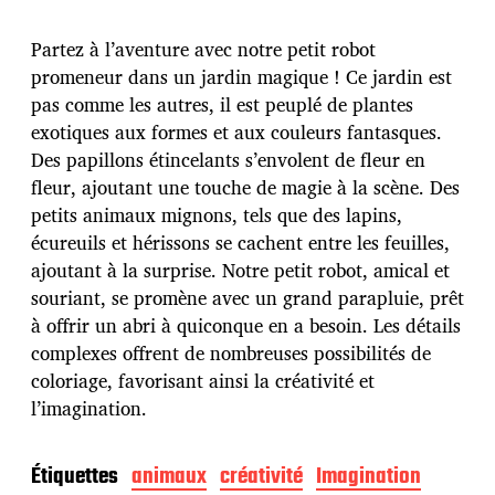
t
e
Partez à l’aventure avec notre petit robot
d
promeneur dans un jardin magique ! Ce jardin est
e
pas comme les autres, il est peuplé de plantes
p
u
exotiques aux formes et aux couleurs fantasques.
b
Des papillons étincelants s’envolent de fleur en
l
fleur, ajoutant une touche de magie à la scène. Des
i
petits animaux mignons, tels que des lapins,
c
a
écureuils et hérissons se cachent entre les feuilles,
t
ajoutant à la surprise. Notre petit robot, amical et
i
souriant, se promène avec un grand parapluie, prêt
o
à offrir un abri à quiconque en a besoin. Les détails
n
complexes offrent de nombreuses possibilités de
coloriage, favorisant ainsi la créativité et
l’imagination.
Étiquettes
animaux
créativité
Imagination