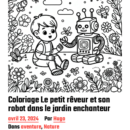
i
c
a
t
i
o
n
Coloriage Le petit rêveur et son
robot dans le jardin enchanteur
D
avril 23, 2024
Par
Hugo
a
Dans
aventure
,
Nature