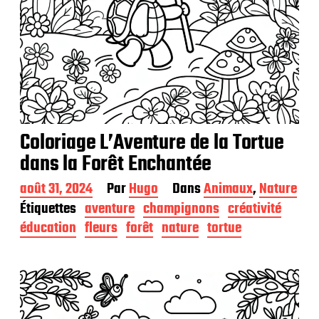
Coloriage L’Aventure de la Tortue
dans la Forêt Enchantée
D
août 31, 2024
Par
Hugo
Dans
Animaux
,
Nature
a
Étiquettes
aventure
champignons
créativité
t
éducation
fleurs
forêt
nature
tortue
e
d
e
p
u
b
l