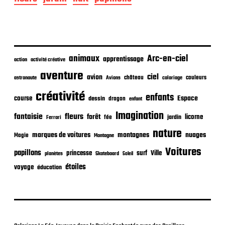
e
p
u
b
l
i
animaux
Arc-en-ciel
apprentissage
action
activité créative
c
aventure
a
ciel
avion
château
coloriage
couleurs
astronaute
Avions
t
créativité
i
enfants
Espace
course
dessin
dragon
enfant
o
Imagination
n
fantaisie
fleurs
forêt
licorne
jardin
fée
Ferrari
nature
nuages
marques de voitures
montagnes
Magie
Montagne
Voitures
papillons
princesse
surf
Ville
planètes
Skateboard
Soleil
étoiles
voyage
éducation