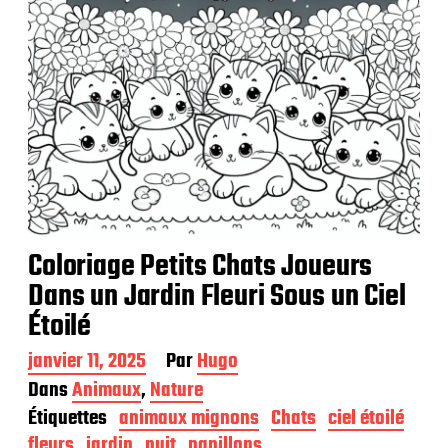
n
Coloriage Petits Chats Joueurs
Dans un Jardin Fleuri Sous un Ciel
Étoilé
D
janvier 11, 2025
Par
Hugo
a
Dans
Animaux
,
Nature
t
Étiquettes
animaux mignons
Chats
ciel étoilé
e
d
fleurs
jardin
nuit
papillons