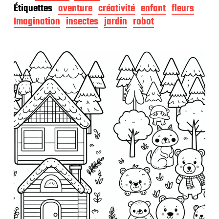
t
Étiquettes
aventure
créativité
enfant
fleurs
e
d
Imagination
insectes
jardin
robot
e
p
u
b
l
i
c
a
t
i
o
n