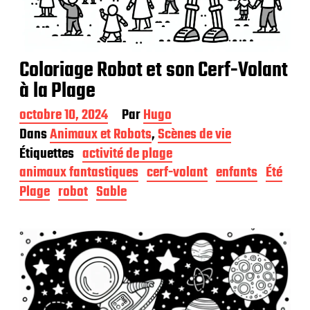
Coloriage Robot et son Cerf-Volant
à la Plage
D
octobre 10, 2024
Par
Hugo
a
Dans
Animaux et Robots
,
Scènes de vie
t
Étiquettes
activité de plage
e
d
animaux fantastiques
cerf-volant
enfants
Été
e
Plage
robot
Sable
p
u
b
l
i
c
a
t
i