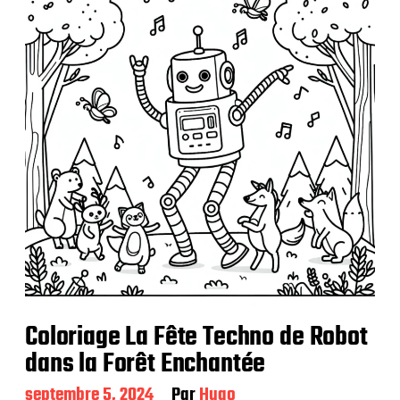
l
i
c
a
t
i
o
n
Coloriage La Fête Techno de Robot
dans la Forêt Enchantée
D
septembre 5, 2024
Par
Hugo