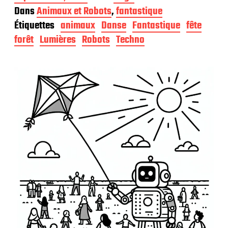
a
Dans
Animaux et Robots
,
fantastique
t
Étiquettes
animaux
Danse
Fantastique
fête
e
d
forêt
Lumières
Robots
Techno
e
p
u
b
l
i
c
a
t
i
o
n