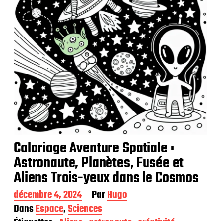
o
n
Coloriage Aventure Spatiale :
Astronaute, Planètes, Fusée et
Aliens Trois-yeux dans le Cosmos
D
décembre 4, 2024
Par
Hugo
a
Dans
Espace
,
Sciences
t