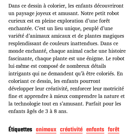
d
Dans ce dessin à colorier, les enfants découvriront
e
p
un paysage joyeux et amusant. Notre petit robot
u
curieux est en pleine exploration d’une forêt
b
enchantée. C’est un lieu unique, peuplé d’une
l
variété d’animaux amicaux et de plantes magiques
i
c
resplendissant de couleurs inattendues. Dans ce
a
monde enchanté, chaque animal cache une histoire
t
fascinante, chaque plante est une énigme. Le robot
i
lui-même est composé de nombreux détails
o
n
intrigants qui ne demandent qu’à être coloriés. En
coloriant ce dessin, les enfants pourront
développer leur créativité, renforcer leur motricité
fine et apprendre à mieux comprendre la nature et
la technologie tout en s’amusant. Parfait pour les
enfants âgés de 3 à 8 ans.
Étiquettes
animaux
créativité
enfants
forêt