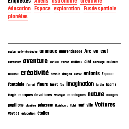
Étiquettes
Aliens
astronaute
créativité
e
d
éducation
Espace
exploration
Fusée spatiale
e
planètes
p
u
b
l
i
c
animaux
Arc-en-ciel
apprentissage
action
activité créative
a
t
aventure
ciel
avion
château
coloriage
couleurs
astronaute
Avions
i
o
créativité
enfants
Espace
course
dessin
dragon
enfant
n
Imagination
fantaisie
fleurs
forêt
licorne
jardin
fée
Ferrari
nature
nuages
marques de voitures
montagnes
Magie
Montagne
Voitures
papillons
princesse
surf
Ville
planètes
Skateboard
Soleil
étoiles
voyage
éducation