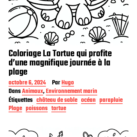
Coloriage La Tortue qui profite
d’une magnifique journée à la
plage
D
octobre 6, 2024
Par
Hugo
a
Dans
Animaux
,
Environnement marin
t
Étiquettes
château de sable
océan
parapluie
e
d
Plage
poissons
tortue
e
p
u
b