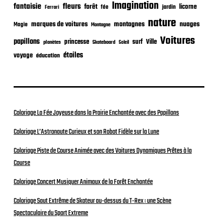
Imagination
n
fantaisie
fleurs
forêt
licorne
jardin
fée
Ferrari
nature
nuages
marques de voitures
montagnes
Magie
Montagne
Voitures
papillons
princesse
surf
Ville
planètes
Skateboard
Soleil
étoiles
voyage
éducation
Coloriage La Fée Joyeuse dans la Prairie Enchantée avec des Papillons
Coloriage L’Astronaute Curieux et son Robot Fidèle sur la Lune
Coloriage Piste de Course Animée avec des Voitures Dynamiques Prêtes à la
Course
Coloriage Concert Musiquer Animaux de la Forêt Enchantée
Coloriage Saut Extrême de Skateur au-dessus du T-Rex : une Scène
Spectaculaire du Sport Extreme