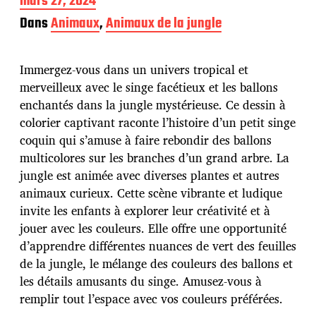
D
mars 27, 2024
a
Dans
Animaux
,
Animaux de la jungle
t
e
d
Immergez-vous dans un univers tropical et
e
p
merveilleux avec le singe facétieux et les ballons
u
enchantés dans la jungle mystérieuse. Ce dessin à
b
colorier captivant raconte l’histoire d’un petit singe
l
coquin qui s’amuse à faire rebondir des ballons
i
c
multicolores sur les branches d’un grand arbre. La
a
jungle est animée avec diverses plantes et autres
t
animaux curieux. Cette scène vibrante et ludique
i
invite les enfants à explorer leur créativité et à
o
n
jouer avec les couleurs. Elle offre une opportunité
d’apprendre différentes nuances de vert des feuilles
de la jungle, le mélange des couleurs des ballons et
les détails amusants du singe. Amusez-vous à
remplir tout l’espace avec vos couleurs préférées.