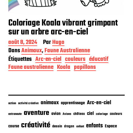
Coloriage Koala vibrant grimpant
sur un arbre arc-en-ciel
D
août 8, 2024
Par
Hugo
a
Dans
Animaux
,
Faune Australienne
t
Étiquettes
Arc-en-ciel
couleurs
éducatif
e
d
Faune australienne
Koala
papillons
e
p
u
b
l
i
animaux
Arc-en-ciel
apprentissage
action
activité créative
c
aventure
a
ciel
avion
château
coloriage
couleurs
astronaute
Avions
t
créativité
i
enfants
Espace
course
dessin
dragon
enfant
o