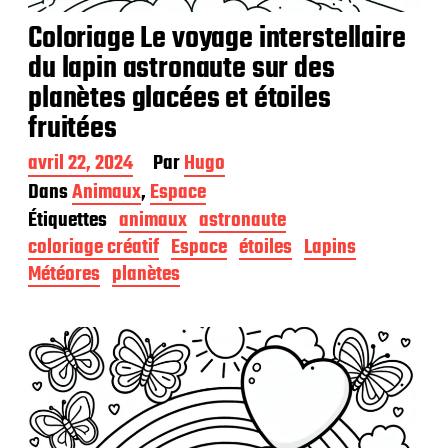
Coloriage Le voyage interstellaire
du lapin astronaute sur des
planètes glacées et étoiles
fruitées
D
avril 22, 2024
Par
Hugo
a
Dans
Animaux
,
Espace
t
Étiquettes
animaux
astronaute
e
d
coloriage créatif
Espace
étoiles
Lapins
e
Météores
planètes
p
u
b
l
i
c
a
t
i