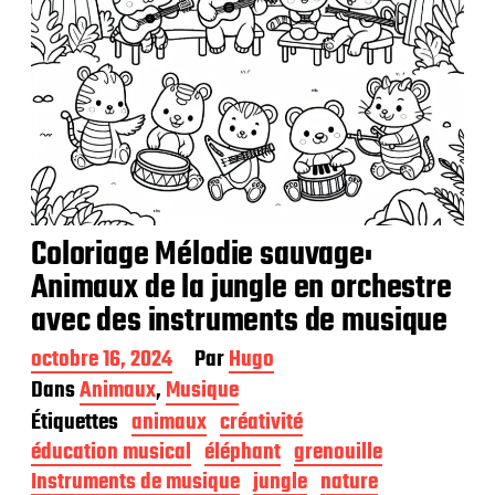
Coloriage Mélodie sauvage:
Animaux de la jungle en orchestre
avec des instruments de musique
D
octobre 16, 2024
Par
Hugo
a
Dans
Animaux
,
Musique
t
Étiquettes
animaux
créativité
e
d
éducation musical
éléphant
grenouille
e
Instruments de musique
jungle
nature
p