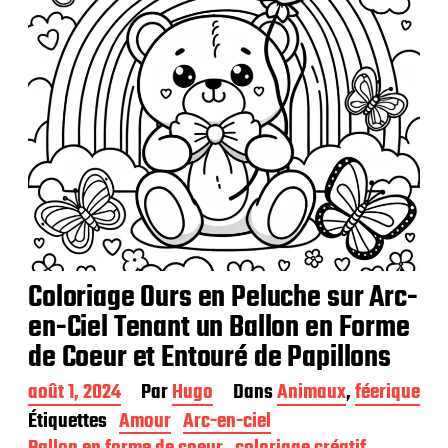
o
n
Coloriage Ours en Peluche sur Arc-
en-Ciel Tenant un Ballon en Forme
de Coeur et Entouré de Papillons
D
août 1, 2024
Par
Hugo
Dans
Animaux
,
féerique
a
Étiquettes
Amour
Arc-en-ciel
t