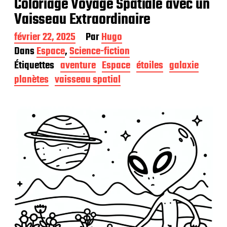
Coloriage Voyage Spatiale avec un
Vaisseau Extraordinaire
D
février 22, 2025
Par
Hugo
a
Dans
Espace
,
Science-fiction
t
Étiquettes
aventure
Espace
étoiles
galaxie
e
d
planètes
vaisseau spatial
e
p
u
b
l
i
c
a
t
i
o
n