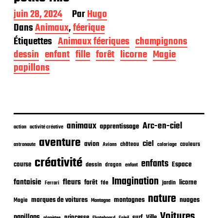
D
juin 28, 2024
Par
Hugo
a
Dans
Animaux
,
féerique
t
Étiquettes
Animaux féeriques
champignons
e
d
dessin
enfant
fille
forêt
licorne
Magie
e
papillons
p
u
b
l
i
c
animaux
Arc-en-ciel
apprentissage
action
activité créative
a
t
aventure
ciel
avion
château
coloriage
couleurs
astronaute
Avions
i
o
créativité
enfants
Espace
course
dessin
dragon
enfant
n
Imagination
fantaisie
fleurs
forêt
licorne
jardin
fée
Ferrari
nature
nuages
marques de voitures
montagnes
Magie
Montagne
Voitures
papillons
princesse
surf
Ville