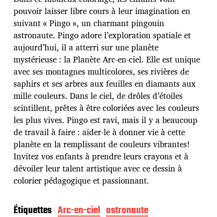
d
pouvoir laisser libre cours à leur imagination en
e
suivant « Pingo », un charmant pingouin
p
u
astronaute. Pingo adore l’exploration spatiale et
b
aujourd’hui, il a atterri sur une planète
l
mystérieuse : la Planète Arc-en-ciel. Elle est unique
i
avec ses montagnes multicolores, ses rivières de
c
a
saphirs et ses arbres aux feuilles en diamants aux
t
mille couleurs. Dans le ciel, de drôles d’étoiles
i
scintillent, prêtes à être coloriées avec les couleurs
o
les plus vives. Pingo est ravi, mais il y a beaucoup
n
de travail à faire : aider-le à donner vie à cette
planète en la remplissant de couleurs vibrantes!
Invitez vos enfants à prendre leurs crayons et à
dévoiler leur talent artistique avec ce dessin à
colorier pédagogique et passionnant.
Étiquettes
Arc-en-ciel
astronaute