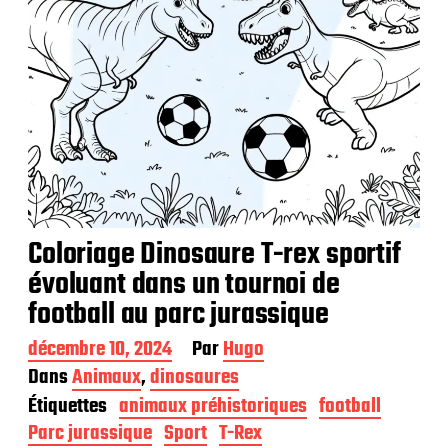
Coloriage Dinosaure T-rex sportif
évoluant dans un tournoi de
football au parc jurassique
D
décembre 10, 2024
Par
Hugo
a
Dans
Animaux
,
dinosaures
t
Étiquettes
animaux préhistoriques
football
e
d
Parc jurassique
Sport
T-Rex