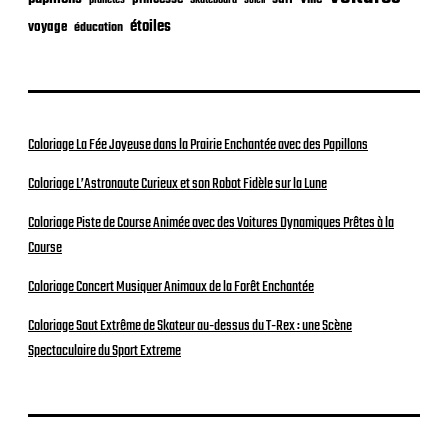
planètes
Skateboard
Soleil
étoiles
voyage
éducation
Coloriage La Fée Joyeuse dans la Prairie Enchantée avec des Papillons
Coloriage L’Astronaute Curieux et son Robot Fidèle sur la Lune
Coloriage Piste de Course Animée avec des Voitures Dynamiques Prêtes à la
Course
Coloriage Concert Musiquer Animaux de la Forêt Enchantée
Coloriage Saut Extrême de Skateur au-dessus du T-Rex : une Scène
Spectaculaire du Sport Extreme