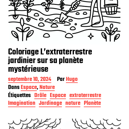
Coloriage L’extraterrestre
jardinier sur sa planète
mystérieuse
D
septembre 10, 2024
Par
Hugo
a
Dans
Espace
,
Nature
t
Étiquettes
Drôle
Espace
extraterrestre
e
d
Imagination
Jardinage
nature
Planète
e
p
u
b