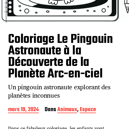
Coloriage Le Pingouin
Astronaute à la
Découverte de la
Planète Arc-en-ciel
Un pingouin astronaute explorant des
planètes inconnues
D
mars 19, 2024
Dans
Animaux
,
Espace
a
t
e
Dans ce fabuleux coloriage, les enfants vont