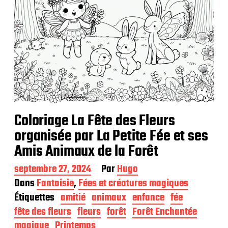
Coloriage La Fête des Fleurs
organisée par La Petite Fée et ses
Amis Animaux de la Forêt
D
septembre 27, 2024
Par
Hugo
a
Dans
Fantaisie
,
Fées et créatures magiques
t
Étiquettes
amitié
animaux
enfance
fée
e
d
fête des fleurs
fleurs
forêt
Forêt Enchantée
e
magique
Printemps