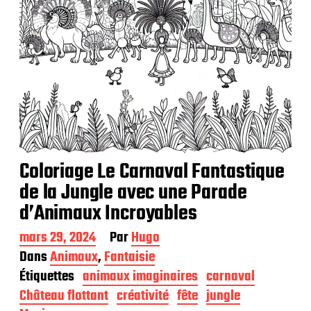
Coloriage Le Carnaval Fantastique
de la Jungle avec une Parade
d’Animaux Incroyables
D
mars 29, 2024
Par
Hugo
a
Dans
Animaux
,
Fantaisie
t
Étiquettes
animaux imaginaires
carnaval
e
d
Château flottant
créativité
fête
jungle
e