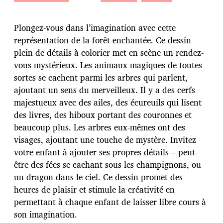
a
t
e
Plongez-vous dans l’imagination avec cette
d
représentation de la forêt enchantée. Ce dessin
e
plein de détails à colorier met en scène un rendez-
p
u
vous mystérieux. Les animaux magiques de toutes
b
sortes se cachent parmi les arbres qui parlent,
l
ajoutant un sens du merveilleux. Il y a des cerfs
i
majestueux avec des ailes, des écureuils qui lisent
c
a
des livres, des hiboux portant des couronnes et
t
beaucoup plus. Les arbres eux-mêmes ont des
i
visages, ajoutant une touche de mystère. Invitez
o
votre enfant à ajouter ses propres détails – peut-
n
être des fées se cachant sous les champignons, ou
un dragon dans le ciel. Ce dessin promet des
heures de plaisir et stimule la créativité en
permettant à chaque enfant de laisser libre cours à
son imagination.