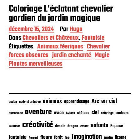
Coloriage L’éclatant chevalier
gardien du jardin magique
D
décembre 15, 2024
Par
Hugo
a
Dans
Chevaliers et Châteaux
,
Fantaisie
t
Étiquettes
Animaux féeriques
Chevalier
e
d
forces obscures
jardin enchanté
Magie
e
Plantes merveilleuses
p
u
b
l
i
c
animaux
Arc-en-ciel
apprentissage
action
activité créative
a
t
aventure
ciel
avion
château
coloriage
couleurs
astronaute
Avions
i
o
créativité
enfants
Espace
course
dessin
dragon
enfant
n
Imagination
fantaisie
fleurs
forêt
licorne
jardin
fée
Ferrari