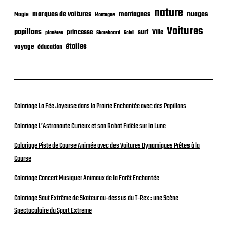
nature
nuages
marques de voitures
montagnes
Magie
Montagne
Voitures
papillons
princesse
surf
Ville
planètes
Skateboard
Soleil
étoiles
voyage
éducation
Coloriage La Fée Joyeuse dans la Prairie Enchantée avec des Papillons
Coloriage L’Astronaute Curieux et son Robot Fidèle sur la Lune
Coloriage Piste de Course Animée avec des Voitures Dynamiques Prêtes à la
Course
Coloriage Concert Musiquer Animaux de la Forêt Enchantée
Coloriage Saut Extrême de Skateur au-dessus du T-Rex : une Scène
Spectaculaire du Sport Extreme