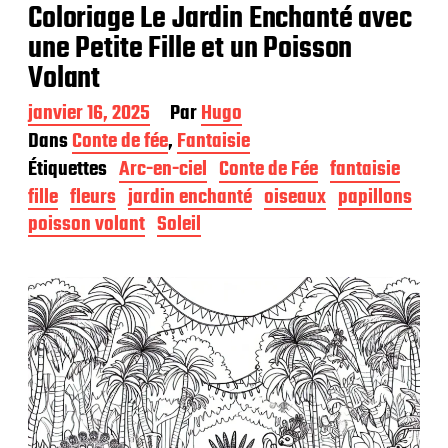
Coloriage Le Jardin Enchanté avec
une Petite Fille et un Poisson
Volant
D
janvier 16, 2025
Par
Hugo
a
Dans
Conte de fée
,
Fantaisie
t
Étiquettes
Arc-en-ciel
Conte de Fée
fantaisie
e
d
fille
fleurs
jardin enchanté
oiseaux
papillons
e
poisson volant
Soleil
p
u
b
l
i
c
a
t
i
o
n