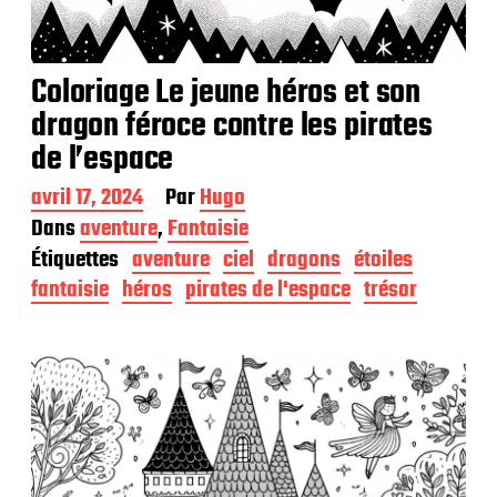
Coloriage Le jeune héros et son
dragon féroce contre les pirates
de l’espace
D
avril 17, 2024
Par
Hugo
a
Dans
aventure
,
Fantaisie
t
Étiquettes
aventure
ciel
dragons
étoiles
e
d
fantaisie
héros
pirates de l'espace
trésor
e
p
u
b
l
i
c
a
t