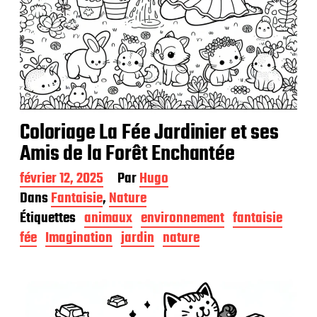
Coloriage La Fée Jardinier et ses
Amis de la Forêt Enchantée
D
février 12, 2025
Par
Hugo
a
Dans
Fantaisie
,
Nature
t
Étiquettes
animaux
environnement
fantaisie
e
d
fée
Imagination
jardin
nature
e
p
u
b
l