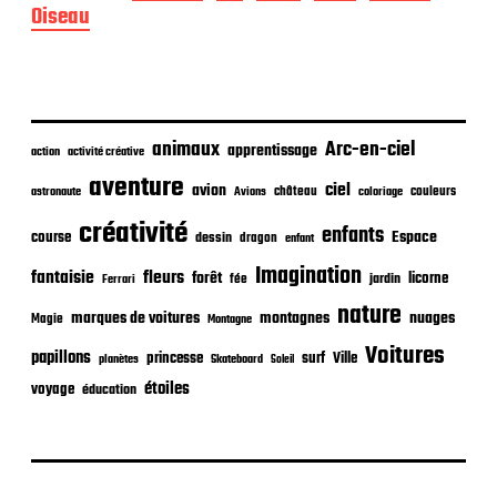
d
Oiseau
e
p
u
b
l
i
animaux
Arc-en-ciel
apprentissage
action
activité créative
c
aventure
a
ciel
avion
château
coloriage
couleurs
astronaute
Avions
t
créativité
i
enfants
Espace
course
dessin
dragon
enfant
o
Imagination
n
fantaisie
fleurs
forêt
licorne
jardin
fée
Ferrari
nature
nuages
marques de voitures
montagnes
Magie
Montagne
Voitures
papillons
princesse
surf
Ville
planètes
Skateboard
Soleil
étoiles
voyage
éducation