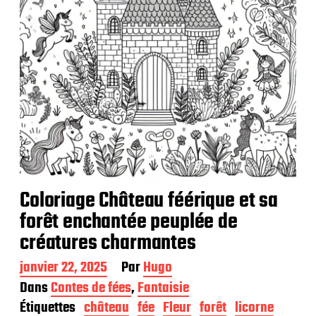
i
o
n
Coloriage Château féérique et sa
forêt enchantée peuplée de
créatures charmantes
D
janvier 22, 2025
Par
Hugo
a
Dans
Contes de fées
,
Fantaisie
t
Étiquettes
château
fée
Fleur
forêt
licorne
e