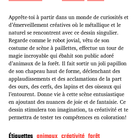
a
t
e
Apprête-toi à partir dans un monde de curiosités et
d
d’émerveillement créatives où le métallique et le
e
naturel se rencontrent avec ce dessin singulier.
p
u
Regarde comme le robot jovial, vêtu de son
b
costume de scène à paillettes, effectue un tour de
l
magie incroyable qui ébahit son public adoré
i
d’animaux de la forêt. Il fait sortir un joli papillon
c
a
de son chapeau haut de forme, déclenchant des
t
applaudissements et des acclamations de la part
i
des ours, des cerfs, des lapins et des oiseaux qui
o
l’entourent. Donne vie à cette scène entusiastique
n
en ajoutant des nuances de joie et de fantaisie. Ce
dessin stimulera ton imagination, ta créativité et te
permettra de tester tes compétences en coloration!
Étiquettes
animaux
créativité
forêt