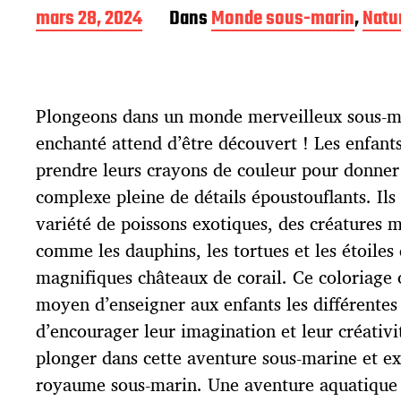
D
mars 28, 2024
Dans
Monde sous-marin
,
Natu
a
t
e
d
Plongeons dans un monde merveilleux sous-m
e
p
enchanté attend d’être découvert ! Les enfant
u
prendre leurs crayons de couleur pour donner 
b
l
complexe pleine de détails époustouflants. Ils
i
variété de poissons exotiques, des créatures
c
comme les dauphins, les tortues et les étoiles
a
t
magnifiques châteaux de corail. Ce coloriage 
i
moyen d’enseigner aux enfants les différentes
o
d’encourager leur imagination et leur créativit
n
plonger dans cette aventure sous-marine et ex
royaume sous-marin. Une aventure aquatique