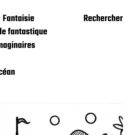
Fantaisie
Rechercher
e fantastique
maginaires
céan