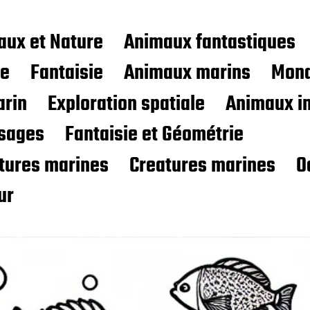
aux et Nature
Animaux fantastiques
ce
Fantaisie
Animaux marins
Mond
rin
Exploration spatiale
Animaux i
sages
Fantaisie et Géométrie
atures marines
Creatures marines
O
ur