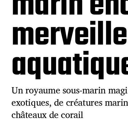
marin en
merveill
aquatique
Un royaume sous-marin magiq
exotiques, de créatures mari
châteaux de corail