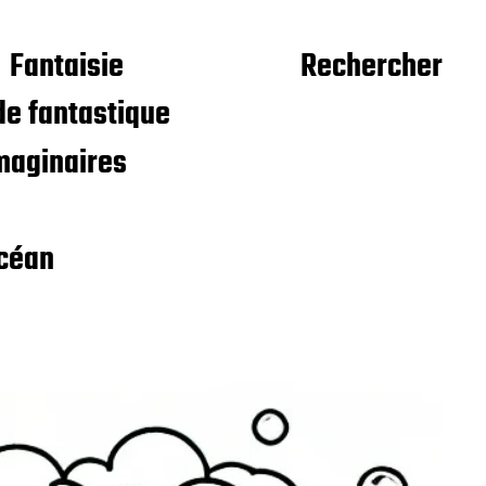
Fantaisie
Rechercher
e fantastique
maginaires
céan