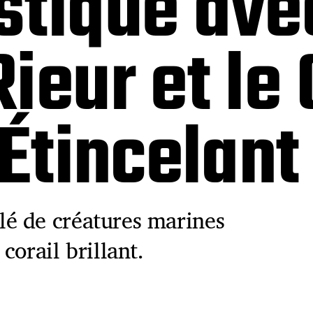
tique ave
ieur et le
 Étincelant
é de créatures marines
corail brillant.