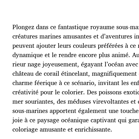
a
t
e
d
Plongez dans ce fantastique royaume sous-mar
e
p
créatures marines amusantes et d’aventures in
u
peuvent ajouter leurs couleurs préférées à c
b
l
dynamique et le rendre encore plus animé. Au
i
rieur nage joyeusement, égayant l’océan avec 
c
château de corail étincelant, magnifiquement 
a
t
charme féerique à ce scénario, invitant les en
i
créativité pour le colorier. Des poissons exoti
o
mer souriantes, des méduses virevoltantes et 
n
sous-marines apportent également une touche 
joie à ce paysage océanique captivant qui gara
coloriage amusante et enrichissante.