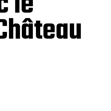
c le
 Château