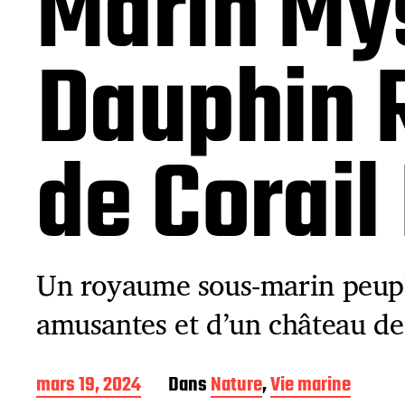
Marin Mys
Dauphin R
de Corail
Un royaume sous-marin peupl
amusantes et d’un château de 
D
mars 19, 2024
Dans
Nature
,
Vie marine