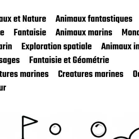
aux et Nature
Animaux fantastiques
ce
Fantaisie
Animaux marins
Mond
rin
Exploration spatiale
Animaux i
sages
Fantaisie et Géométrie
atures marines
Creatures marines
O
ur