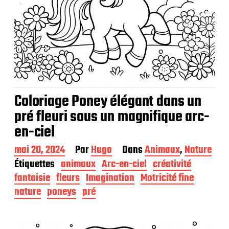
Coloriage Poney élégant dans un
pré fleuri sous un magnifique arc-
en-ciel
D
mai 20, 2024
Par
Hugo
Dans
Animaux
,
Nature
a
Étiquettes
animaux
Arc-en-ciel
créativité
t
fantaisie
fleurs
Imagination
Motricité fine
e
d
nature
poneys
pré
e
p
u