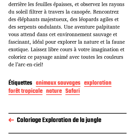
l
derrière les feuilles épaisses, et observez les rayons
i
du soleil filtrer à travers la canopée. Rencontrez
c
a
des éléphants majestueux, des léopards agiles et
t
des serpents ondulants. Une aventure palpitante
i
vous attend dans cet environnement sauvage et
o
fascinant, idéal pour explorer la nature et la faune
n
exotique. Laissez libre cours à votre imagination et
coloriez ce paysage animé avec toutes les couleurs
de l’arc-en-ciel!
Étiquettes
animaux sauvages
exploration
forêt tropicale
nature
Safari
Coloriage Exploration de la jungle