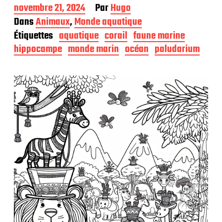
D
novembre 21, 2024
Par
Hugo
a
Dans
Animaux
,
Monde aquatique
t
Étiquettes
aquatique
corail
faune marine
e
d
hippocampe
monde marin
océan
paludarium
e
p
u
b
l
i
c
a
t
i
o
n