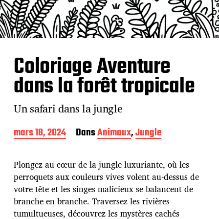
Coloriage Aventure
dans la forêt tropicale
Un safari dans la jungle
D
mars 18, 2024
Dans
Animaux
,
Jungle
a
t
e
Plongez au cœur de la jungle luxuriante, où les
d
perroquets aux couleurs vives volent au-dessus de
e
votre tête et les singes malicieux se balancent de
p
u
branche en branche. Traversez les rivières
b
tumultueuses, découvrez les mystères cachés