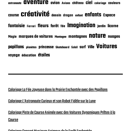
aventure
a
ciel
avion
château
coloriage
couleurs
astronaute
Avions
t
créativité
i
enfants
Espace
course
dessin
dragon
enfant
o
Imagination
n
fantaisie
fleurs
forêt
licorne
jardin
fée
Ferrari
nature
nuages
marques de voitures
montagnes
Magie
Montagne
Voitures
papillons
princesse
surf
Ville
planètes
Skateboard
Soleil
étoiles
voyage
éducation
Coloriage La Fée Joyeuse dans la Prairie Enchantée avec des Papillons
Coloriage L’Astronaute Curieux et son Robot Fidèle sur la Lune
Coloriage Piste de Course Animée avec des Voitures Dynamiques Prêtes à la
Course