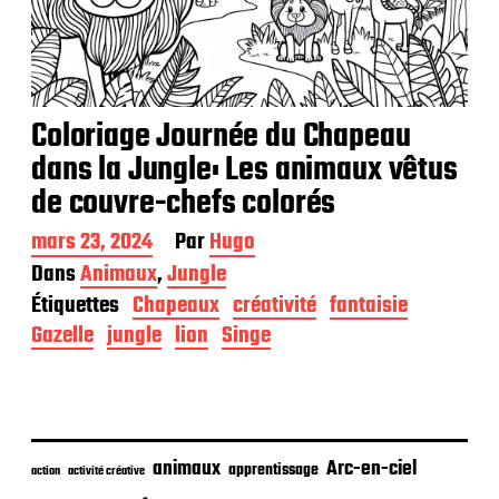
Coloriage Journée du Chapeau
dans la Jungle: Les animaux vêtus
de couvre-chefs colorés
D
mars 23, 2024
Par
Hugo
a
Dans
Animaux
,
Jungle
t
Étiquettes
Chapeaux
créativité
fantaisie
e
d
Gazelle
jungle
lion
Singe
e
p
u
b
l
i
animaux
Arc-en-ciel
apprentissage
action
activité créative
c