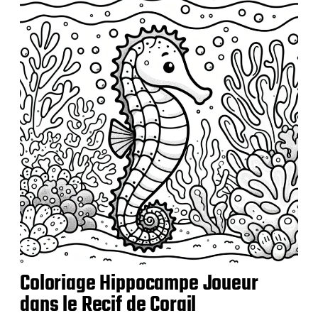
b
l
i
c
a
t
i
o
n
Coloriage Hippocampe Joueur
dans le Recif de Corail