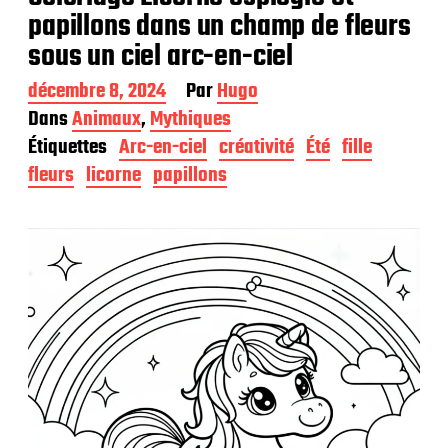
papillons dans un champ de fleurs
sous un ciel arc-en-ciel
D
décembre 8, 2024
Par
Hugo
a
Dans
Animaux
,
Mythiques
t
Étiquettes
Arc-en-ciel
créativité
Été
fille
e
d
fleurs
licorne
papillons
e
p
u
b
l
i
c
a
t
i
o
n