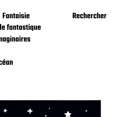
Fantaisie
Rechercher
e fantastique
maginaires
céan