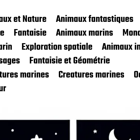
aux et Nature
Animaux fantastiques
ce
Fantaisie
Animaux marins
Mond
rin
Exploration spatiale
Animaux i
sages
Fantaisie et Géométrie
atures marines
Creatures marines
O
ur