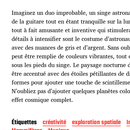
e
d
Imaginez un duo improbable, un singe astrona
e
p
de la guitare tout en étant tranquille sur la l
u
tout à fait amusante et inventive qui stimulera
b
l
détails à intensifier sont le costume d’astrona
i
avec des nuances de gris et d’argent. Sans oubl
c
peut être remplie de couleurs vibrantes, tout
a
t
sous les pieds du singe. Le paysage nocturne 
i
être accentué avec des étoiles pétillantes de di
o
formes pour ajouter une touche de scintilleme
n
N’oubliez pas d’ajouter quelques planètes colo
effet cosmique complet.
Étiquettes
créativité
exploration spatiale
I