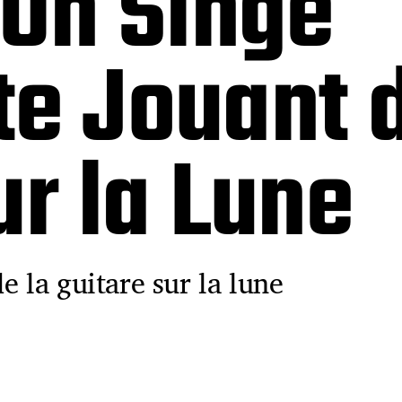
 Un Singe
e Jouant d
ur la Lune
e la guitare sur la lune