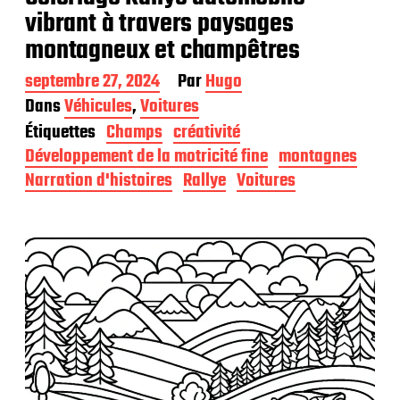
vibrant à travers paysages
montagneux et champêtres
D
septembre 27, 2024
Par
Hugo
a
Dans
Véhicules
,
Voitures
t
Étiquettes
Champs
créativité
e
d
Développement de la motricité fine
montagnes
e
Narration d'histoires
Rallye
Voitures
p
u
b
l
i
c
a
t
i
o
n