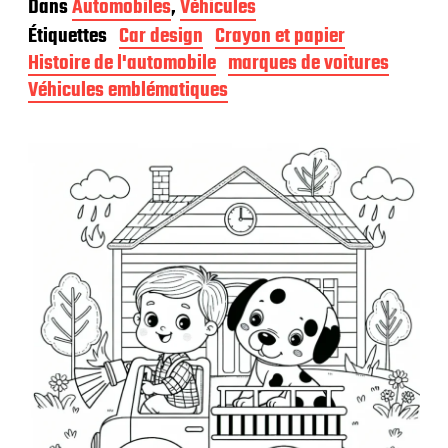
Dans
Automobiles
,
Véhicules
t
Étiquettes
Car design
Crayon et papier
e
d
Histoire de l'automobile
marques de voitures
e
Véhicules emblématiques
p
u
b
l
i
c
a
t
i
o
n