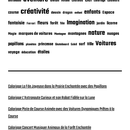
a
ciel
avion
château
coloriage
couleurs
astronaute
Avions
t
créativité
i
enfants
Espace
course
dessin
dragon
enfant
o
Imagination
n
fantaisie
fleurs
forêt
licorne
jardin
fée
Ferrari
nature
nuages
marques de voitures
montagnes
Magie
Montagne
Voitures
papillons
princesse
surf
Ville
planètes
Skateboard
Soleil
étoiles
voyage
éducation
Coloriage La Fée Joyeuse dans la Prairie Enchantée avec des Papillons
Coloriage L’Astronaute Curieux et son Robot Fidèle sur la Lune
Coloriage Piste de Course Animée avec des Voitures Dynamiques Prêtes à la
Course
Coloriage Concert Musiquer Animaux de la Forêt Enchantée