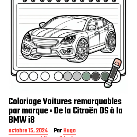
i
o
n
Coloriage Voitures remarquables
par marque : De la Citroën DS à la
BMW i8
D
octobre 15, 2024
Par
Hugo
a