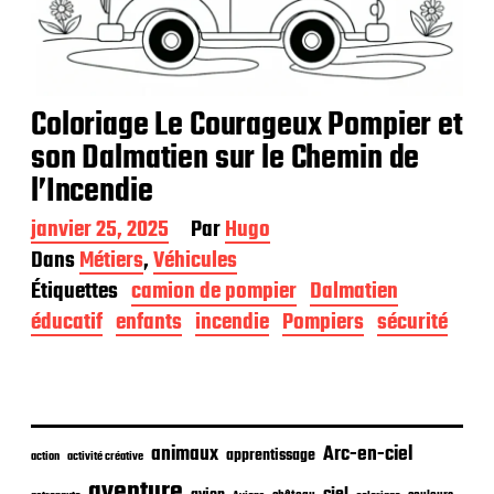
Coloriage Le Courageux Pompier et
son Dalmatien sur le Chemin de
l’Incendie
D
janvier 25, 2025
Par
Hugo
a
Dans
Métiers
,
Véhicules
t
Étiquettes
camion de pompier
Dalmatien
e
d
éducatif
enfants
incendie
Pompiers
sécurité
e
p
u
b
l
i
animaux
Arc-en-ciel
apprentissage
action
activité créative
c
aventure