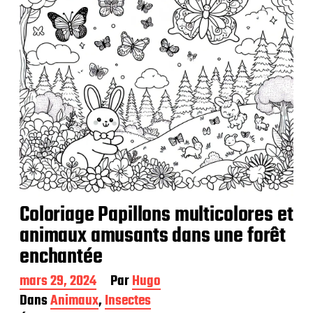
t
i
o
n
Coloriage Papillons multicolores et
animaux amusants dans une forêt
enchantée
D
mars 29, 2024
Par
Hugo
a
Dans
Animaux
,
Insectes
t