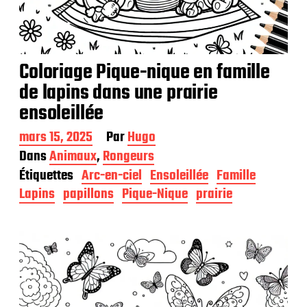
Coloriage Pique-nique en famille
de lapins dans une prairie
ensoleillée
D
mars 15, 2025
Par
Hugo
a
Dans
Animaux
,
Rongeurs
t
Étiquettes
Arc-en-ciel
Ensoleillée
Famille
e
d
Lapins
papillons
Pique-Nique
prairie
e
p
u
b
l
i
c
a