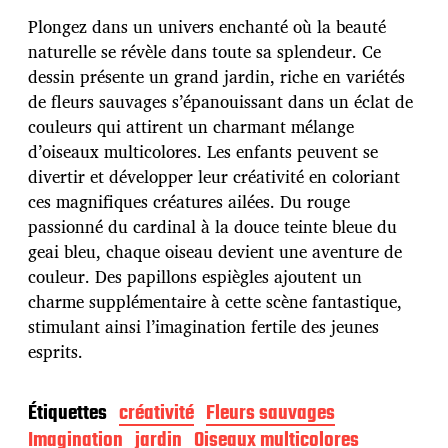
t
e
Plongez dans un univers enchanté où la beauté
d
naturelle se révèle dans toute sa splendeur. Ce
e
dessin présente un grand jardin, riche en variétés
p
u
de fleurs sauvages s’épanouissant dans un éclat de
b
couleurs qui attirent un charmant mélange
l
d’oiseaux multicolores. Les enfants peuvent se
i
divertir et développer leur créativité en coloriant
c
a
ces magnifiques créatures ailées. Du rouge
t
passionné du cardinal à la douce teinte bleue du
i
geai bleu, chaque oiseau devient une aventure de
o
couleur. Des papillons espiègles ajoutent un
n
charme supplémentaire à cette scène fantastique,
stimulant ainsi l’imagination fertile des jeunes
esprits.
Étiquettes
créativité
Fleurs sauvages
Imagination
jardin
Oiseaux multicolores