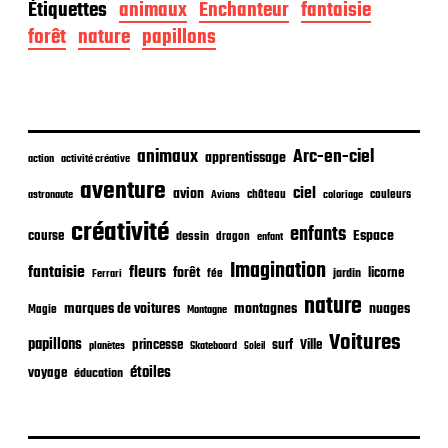
Étiquettes
animaux
Enchanteur
fantaisie
e
d
forêt
nature
papillons
e
p
u
b
l
i
animaux
Arc-en-ciel
apprentissage
action
activité créative
c
aventure
a
ciel
avion
château
coloriage
couleurs
astronaute
Avions
t
créativité
i
enfants
Espace
course
dessin
dragon
enfant
o
Imagination
n
fantaisie
fleurs
forêt
licorne
jardin
fée
Ferrari
nature
nuages
marques de voitures
montagnes
Magie
Montagne
Voitures
papillons
princesse
surf
Ville
planètes
Skateboard
Soleil
étoiles
voyage
éducation