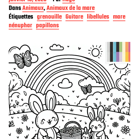
a
Dans
Animaux
,
Animaux de la mare
t
Étiquettes
grenouille
Guitare
libellules
mare
e
d
nénuphar
papillons
e
p
u
b
l
i
c
a
t
i
o
n