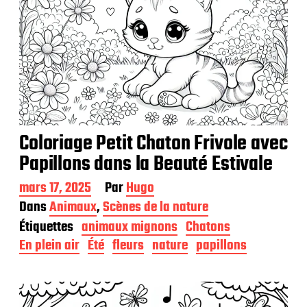
Coloriage Petit Chaton Frivole avec
Papillons dans la Beauté Estivale
D
mars 17, 2025
Par
Hugo
a
Dans
Animaux
,
Scènes de la nature
t
Étiquettes
animaux mignons
Chatons
e
d
En plein air
Été
fleurs
nature
papillons
e
p
u
b