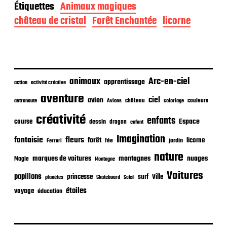
Étiquettes
Animaux magiques
e
d
château de cristal
Forêt Enchantée
licorne
e
p
u
b
l
i
animaux
Arc-en-ciel
apprentissage
action
activité créative
c
aventure
a
ciel
avion
château
coloriage
couleurs
astronaute
Avions
t
créativité
i
enfants
Espace
course
dessin
dragon
enfant
o
Imagination
n
fantaisie
fleurs
forêt
licorne
jardin
fée
Ferrari
nature
nuages
marques de voitures
montagnes
Magie
Montagne
Voitures
papillons
princesse
surf
Ville
planètes
Skateboard
Soleil
étoiles
voyage
éducation