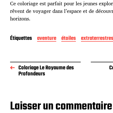
t
Ce coloriage est parfait pour les jeunes explo
i
rêvent de voyager dans l’espace et de découv
o
horizons.
n
Étiquettes
aventure
étoiles
extraterrestre
Coloriage Le Royaume des
C
Profondeurs
Laisser un commentaire