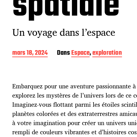
spatiale
Un voyage dans l’espace
D
mars 18, 2024
Dans
Espace
,
exploration
a
t
e
d
Embarquez pour une aventure passionnante à 
e
p
explorez les mystères de l’univers lors de ce c
u
Imaginez-vous flottant parmi les étoiles scinti
b
l
planètes colorées et des extraterrestres amicau
i
à votre imagination pour créer un univers un
c
rempli de couleurs vibrantes et d’histoires co
a