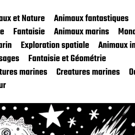
aux et Nature
Animaux fantastiques
ce
Fantaisie
Animaux marins
Mond
rin
Exploration spatiale
Animaux i
sages
Fantaisie et Géométrie
atures marines
Creatures marines
O
ur