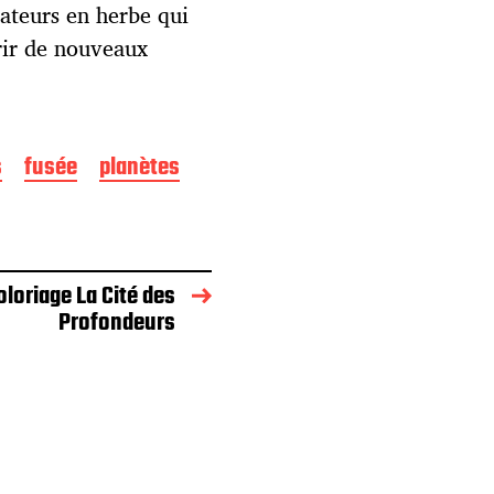
rateurs en herbe qui
rir de nouveaux
s
fusée
planètes
oloriage La Cité des
Profondeurs