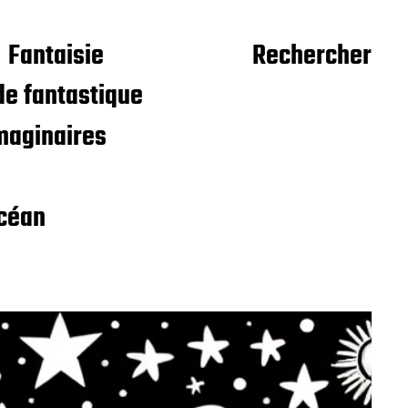
Fantaisie
Rechercher
e fantastique
maginaires
céan