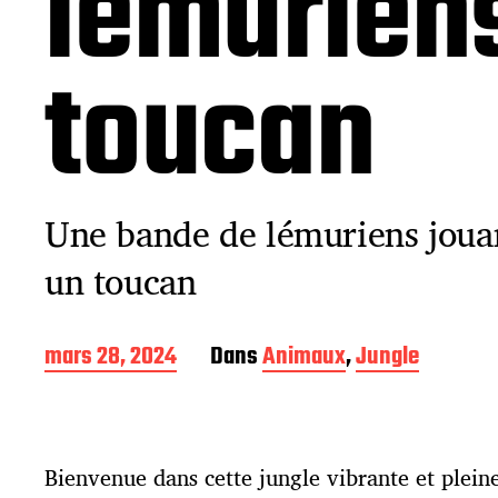
lémuriens
toucan
Une bande de lémuriens jouan
un toucan
D
mars 28, 2024
Dans
Animaux
,
Jungle
a
t
e
d
Bienvenue dans cette jungle vibrante et plein
e