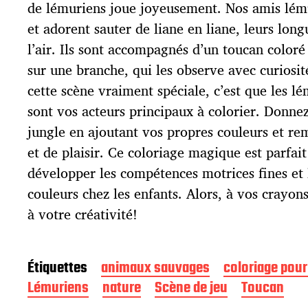
p
de lémuriens joue joyeusement. Nos amis lémur
u
et adorent sauter de liane en liane, leurs lon
b
l
l’air. Ils sont accompagnés d’un toucan color
i
sur une branche, qui les observe avec curiosit
c
cette scène vraiment spéciale, c’est que les lé
a
t
sont vos acteurs principaux à colorier. Donnez
i
jungle en ajoutant vos propres couleurs et rem
o
et de plaisir. Ce coloriage magique est parfait
n
développer les compétences motrices fines et 
couleurs chez les enfants. Alors, à vos crayons 
à votre créativité!
Étiquettes
animaux sauvages
coloriage pour
Lémuriens
nature
Scène de jeu
Toucan