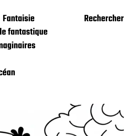
Fantaisie
Rechercher
e fantastique
maginaires
céan