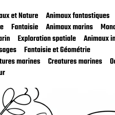
aux et Nature
Animaux fantastiques
ce
Fantaisie
Animaux marins
Mond
rin
Exploration spatiale
Animaux i
sages
Fantaisie et Géométrie
atures marines
Creatures marines
O
ur