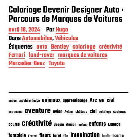
Coloriage Devenir Designer Auto :
Parcours de Marques de Voitures
D
avril 18, 2024
Par
Hugo
a
Dans
Automobiles
,
Véhicules
t
Étiquettes
auto
Bentley
coloriage
créativité
e
d
Ferrari
land-rover
marques de voitures
e
Mercedes-Benz
Toyota
p
u
b
l
i
c
animaux
Arc-en-ciel
apprentissage
action
activité créative
a
t
aventure
ciel
avion
château
coloriage
couleurs
astronaute
Avions
i
o
créativité
enfants
Espace
course
dessin
dragon
enfant
n
Imagination
fantaisie
fleurs
forêt
licorne
jardin
fée
Ferrari