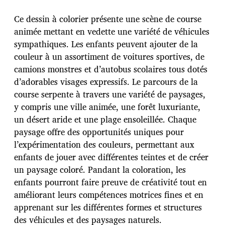
t
e
Ce dessin à colorier présente une scène de course
d
animée mettant en vedette une variété de véhicules
e
sympathiques. Les enfants peuvent ajouter de la
p
u
couleur à un assortiment de voitures sportives, de
b
camions monstres et d’autobus scolaires tous dotés
l
d’adorables visages expressifs. Le parcours de la
i
course serpente à travers une variété de paysages,
c
a
y compris une ville animée, une forêt luxuriante,
t
un désert aride et une plage ensoleillée. Chaque
i
paysage offre des opportunités uniques pour
o
l’expérimentation des couleurs, permettant aux
n
enfants de jouer avec différentes teintes et de créer
un paysage coloré. Pandant la coloration, les
enfants pourront faire preuve de créativité tout en
améliorant leurs compétences motrices fines et en
apprenant sur les différentes formes et structures
des véhicules et des paysages naturels.