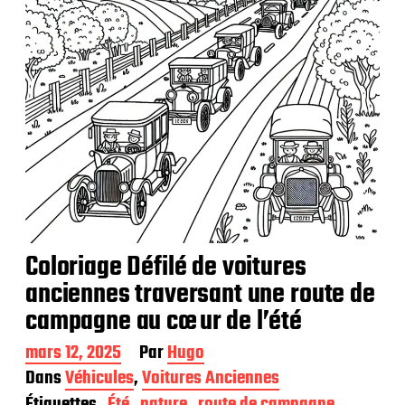
Coloriage Défilé de voitures
anciennes traversant une route de
campagne au cœur de l’été
D
mars 12, 2025
Par
Hugo
a
Dans
Véhicules
,
Voitures Anciennes
t
Étiquettes
Été
nature
route de campagne