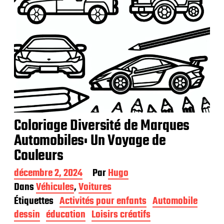
n
Coloriage Diversité de Marques
Automobiles: Un Voyage de
Couleurs
D
décembre 2, 2024
Par
Hugo
a
Dans
Véhicules
,
Voitures
t
Étiquettes
Activités pour enfants
Automobile
e
d
dessin
éducation
Loisirs créatifs
e