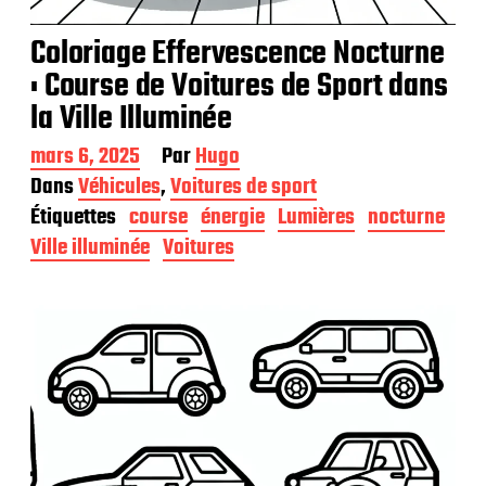
Coloriage Effervescence Nocturne
: Course de Voitures de Sport dans
la Ville Illuminée
D
mars 6, 2025
Par
Hugo
a
Dans
Véhicules
,
Voitures de sport
t
Étiquettes
course
énergie
Lumières
nocturne
e
d
Ville illuminée
Voitures
e
p
u
b
l
i
c
a
t
i
o