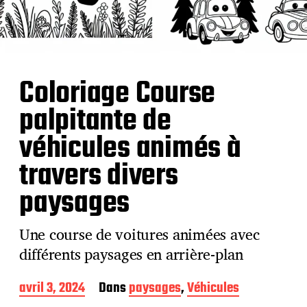
Coloriage Course
palpitante de
véhicules animés à
travers divers
paysages
Une course de voitures animées avec
différents paysages en arrière-plan
D
avril 3, 2024
Dans
paysages
,
Véhicules
a