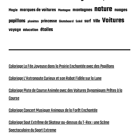
nature
nuages
marques de voitures
montagnes
Magie
Montagne
Voitures
papillons
princesse
surf
Ville
planètes
Skateboard
Soleil
étoiles
voyage
éducation
Coloriage La Fée Joyeuse dans la Prairie Enchantée avec des Papillons
Coloriage L’Astronaute Curieux et son Robot Fidèle sur la Lune
Coloriage Piste de Course Animée avec des Voitures Dynamiques Prêtes à la
Course
Coloriage Concert Musiquer Animaux de la Forêt Enchantée
Coloriage Saut Extrême de Skateur au-dessus du T-Rex : une Scène
Spectaculaire du Sport Extreme