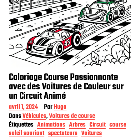
Coloriage Course Passionnante
avec des Voitures de Couleur sur
un Circuit Animé
D
avril 1, 2024
Par
Hugo
a
Dans
Véhicules
,
Voitures de course
t
Étiquettes
Animations
Arbres
Circuit
course
e
d
soleil souriant
spectateurs
Voitures
e