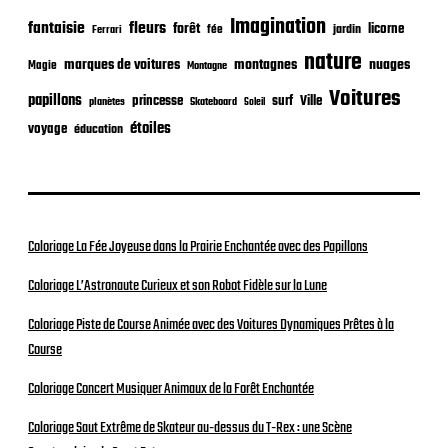
Imagination
fantaisie
fleurs
forêt
licorne
jardin
fée
Ferrari
nature
nuages
marques de voitures
montagnes
Magie
Montagne
Voitures
papillons
princesse
surf
Ville
planètes
Skateboard
Soleil
étoiles
voyage
éducation
Coloriage La Fée Joyeuse dans la Prairie Enchantée avec des Papillons
Coloriage L’Astronaute Curieux et son Robot Fidèle sur la Lune
Coloriage Piste de Course Animée avec des Voitures Dynamiques Prêtes à la
Course
Coloriage Concert Musiquer Animaux de la Forêt Enchantée
Coloriage Saut Extrême de Skateur au-dessus du T-Rex : une Scène