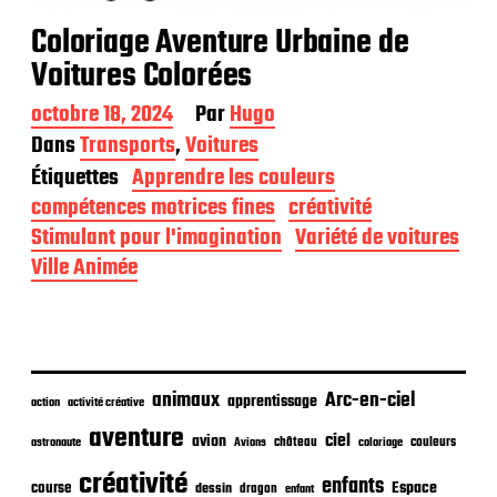
Coloriage Aventure Urbaine de
Voitures Colorées
D
octobre 18, 2024
Par
Hugo
a
Dans
Transports
,
Voitures
t
Étiquettes
Apprendre les couleurs
e
d
compétences motrices fines
créativité
e
Stimulant pour l'imagination
Variété de voitures
p
Ville Animée
u
b
l
i
c
a
animaux
Arc-en-ciel
t
apprentissage
action
activité créative
i
aventure
ciel
avion
o
château
coloriage
couleurs
astronaute
Avions
n
créativité
enfants
Espace
course
dessin
dragon
enfant