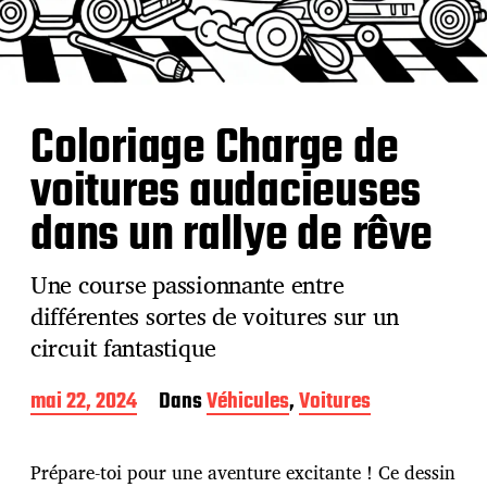
Coloriage Charge de
voitures audacieuses
dans un rallye de rêve
Une course passionnante entre
différentes sortes de voitures sur un
circuit fantastique
D
mai 22, 2024
Dans
Véhicules
,
Voitures
a
t
e
Prépare-toi pour une aventure excitante ! Ce dessin