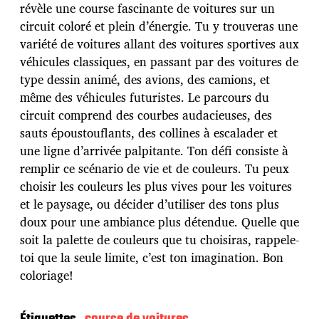
d
révèle une course fascinante de voitures sur un
e
circuit coloré et plein d’énergie. Tu y trouveras une
p
u
variété de voitures allant des voitures sportives aux
b
véhicules classiques, en passant par des voitures de
l
type dessin animé, des avions, des camions, et
i
même des véhicules futuristes. Le parcours du
c
a
circuit comprend des courbes audacieuses, des
t
sauts époustouflants, des collines à escalader et
i
une ligne d’arrivée palpitante. Ton défi consiste à
o
remplir ce scénario de vie et de couleurs. Tu peux
n
choisir les couleurs les plus vives pour les voitures
et le paysage, ou décider d’utiliser des tons plus
doux pour une ambiance plus détendue. Quelle que
soit la palette de couleurs que tu choisiras, rappele-
toi que la seule limite, c’est ton imagination. Bon
coloriage!