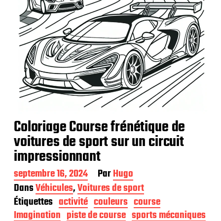
Coloriage Course frénétique de
voitures de sport sur un circuit
impressionnant
D
septembre 16, 2024
Par
Hugo
a
Dans
Véhicules
,
Voitures de sport
t
Étiquettes
activité
couleurs
course
e
d
Imagination
piste de course
sports mécaniques