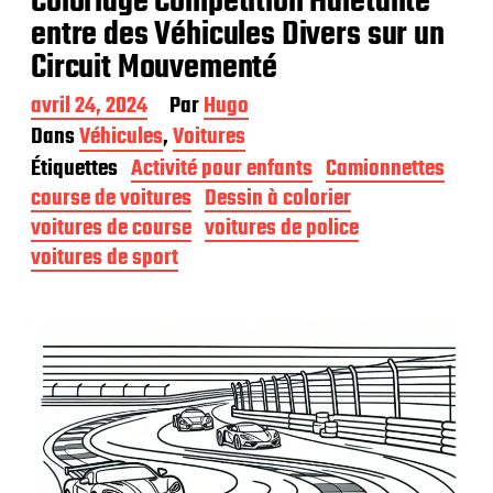
Coloriage Compétition Haletante
entre des Véhicules Divers sur un
Circuit Mouvementé
D
avril 24, 2024
Par
Hugo
a
Dans
Véhicules
,
Voitures
t
Étiquettes
Activité pour enfants
Camionnettes
e
d
course de voitures
Dessin à colorier
e
voitures de course
voitures de police
p
voitures de sport
u
b
l
i
c
a
t
i
o
n