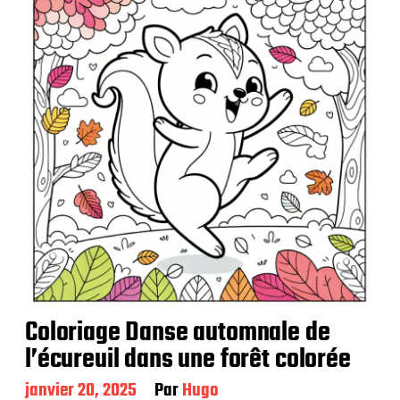
i
c
a
t
i
o
n
Coloriage Danse automnale de
l’écureuil dans une forêt colorée
D
janvier 20, 2025
Par
Hugo