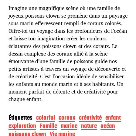
t
e
Imagine une magnifique scène où une famille de
d
joyeux poissons clown se promène dans un paysage
e
sous-marin effervescent rempli de coraux colorés.
p
u
Offre-toi un voyage dans les profondeurs de l’océan
b
et laisse ton imagination créer les couleurs
l
éclatantes des poissons clown et des coraux. Le
i
dessin complexe des coraux allié à la scène
c
a
émouvante d’une famille de poissons guide nos
t
petits artistes à travers un voyage de découverte et
i
de créativité. C’est l’occasion idéale de sensibiliser
o
les enfants au monde marin et à ses habitants. Un
n
moment parfait de détente et de créativité pour
chaque enfant.
Étiquettes
colorful
coraux
créativité
enfant
exploration
Famille
marine
nature
océan
poissons clown
Vie marine