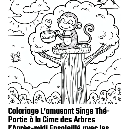
l
i
c
a
t
i
o
n
Coloriage L’amusant Singe Thé-
Partie à la Cime des Arbres
l’Après-midi Ensoleillé avec les