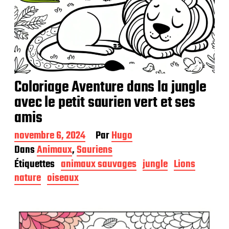
Coloriage Aventure dans la jungle
avec le petit saurien vert et ses
amis
D
novembre 6, 2024
Par
Hugo
a
Dans
Animaux
,
Sauriens
t
Étiquettes
animaux sauvages
jungle
Lions
e
d
nature
oiseaux
e
p
u
b
l