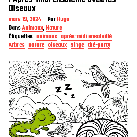
Oiseaux
D
mars 19, 2024
Par
Hugo
a
Dans
Animaux
,
Nature
t
Étiquettes
animaux
après-midi ensoleillé
e
d
Arbres
nature
oiseaux
Singe
thé-party
e
p
u
b
l
i
c
a
t
i
o
n