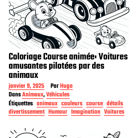
Coloriage Course animée: Voitures
amusantes pilotées par des
animaux
D
janvier 9, 2025
Par
Hugo
a
Dans
Animaux
,
Véhicules
t
Étiquettes
animaux
couleurs
course
détails
e
d
divertissement
Humour
Imagination
Voitures
e
p
u
b