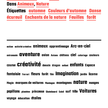
a
Dans
Animaux
,
Nature
t
Étiquettes
automne
Couleurs d’automne
Danse
e
d
écureuil
Enchants de la nature
Feuilles
forêt
e
p
u
b
l
i
animaux
Arc-en-ciel
apprentissage
action
activité créative
c
aventure
a
ciel
avion
château
coloriage
couleurs
astronaute
Avions
t
créativité
i
enfants
Espace
course
dessin
dragon
enfant
o
Imagination
n
fantaisie
fleurs
forêt
licorne
jardin
fée
Ferrari
nature
nuages
marques de voitures
montagnes
Magie
Montagne
Voitures
papillons
princesse
surf
Ville
planètes
Skateboard
Soleil
étoiles
voyage
éducation