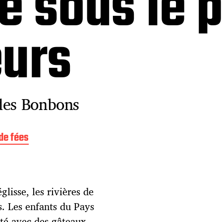
e sous le 
eurs
des Bonbons
de fées
glisse, les rivières de
. Les enfants du Pays
été avec des gâteaux