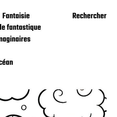
Fantaisie
Rechercher
e fantastique
maginaires
céan