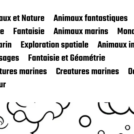
aux et Nature
Animaux fantastiques
ce
Fantaisie
Animaux marins
Mond
rin
Exploration spatiale
Animaux i
sages
Fantaisie et Géométrie
atures marines
Creatures marines
O
ur