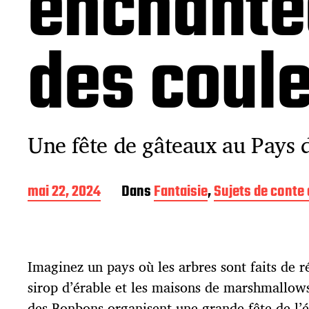
enchanté
des coul
Une fête de gâteaux au Pays 
D
mai 22, 2024
Dans
Fantaisie
,
Sujets de conte 
a
t
e
d
Imaginez un pays où les arbres sont faits de ré
e
p
sirop d’érable et les maisons de marshmallows
u
des Bonbons organisent une grande fête de l’