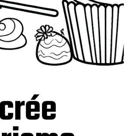
ucrée