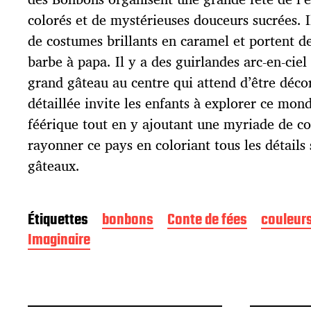
b
l
colorés et de mystérieuses douceurs sucrées. Il
i
de costumes brillants en caramel et portent d
c
barbe à papa. Il y a des guirlandes arc-en-ciel
a
t
grand gâteau au centre qui attend d’être décor
i
détaillée invite les enfants à explorer ce mo
o
féérique tout en y ajoutant une myriade de co
n
rayonner ce pays en coloriant tous les détails 
gâteaux.
Étiquettes
bonbons
Conte de fées
couleur
Imaginaire