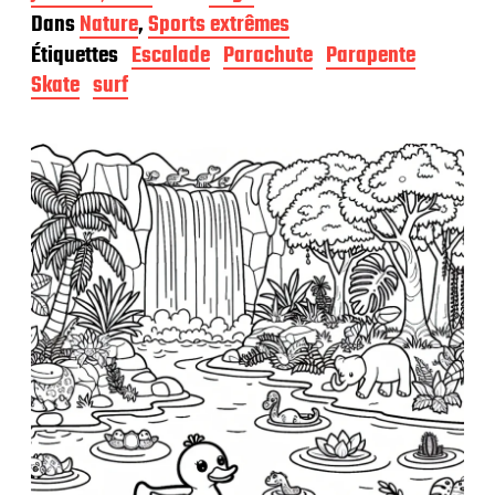
a
Dans
Nature
,
Sports extrêmes
t
Étiquettes
Escalade
Parachute
Parapente
e
d
Skate
surf
e
p
u
b
l
i
c
a
t
i
o
n