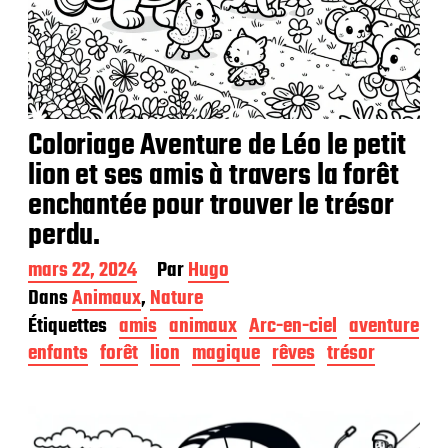
Coloriage Aventure de Léo le petit
lion et ses amis à travers la forêt
enchantée pour trouver le trésor
perdu.
D
mars 22, 2024
Par
Hugo
a
Dans
Animaux
,
Nature
t
Étiquettes
amis
animaux
Arc-en-ciel
aventure
e
d
enfants
forêt
lion
magique
rêves
trésor
e
p
u
b