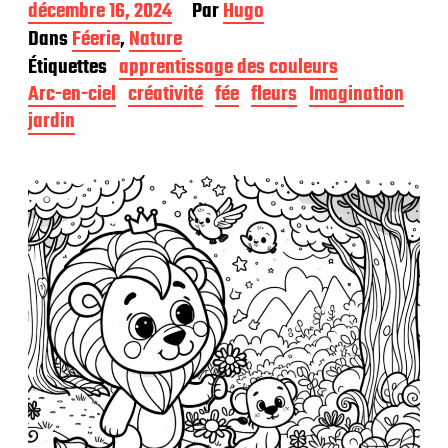
D
décembre 16, 2024
Par
Hugo
a
Dans
Féerie
,
Nature
t
Étiquettes
apprentissage des couleurs
e
d
Arc-en-ciel
créativité
fée
fleurs
Imagination
e
jardin
p
u
b
l
i
c
a
t
i
o
n