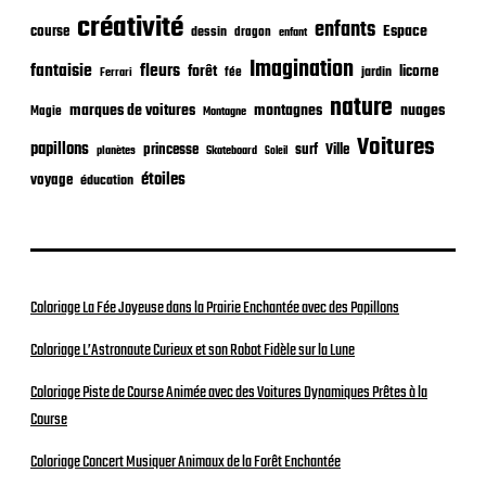
t
créativité
i
enfants
Espace
course
dessin
dragon
enfant
o
Imagination
fantaisie
fleurs
n
forêt
licorne
jardin
fée
Ferrari
nature
nuages
marques de voitures
montagnes
Magie
Montagne
Voitures
papillons
princesse
surf
Ville
planètes
Skateboard
Soleil
étoiles
voyage
éducation
Coloriage La Fée Joyeuse dans la Prairie Enchantée avec des Papillons
Coloriage L’Astronaute Curieux et son Robot Fidèle sur la Lune
Coloriage Piste de Course Animée avec des Voitures Dynamiques Prêtes à la
Course
Coloriage Concert Musiquer Animaux de la Forêt Enchantée