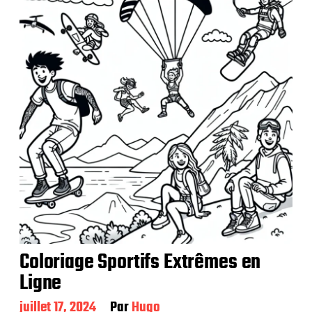
l
i
c
a
t
i
o
n
Coloriage Sportifs Extrêmes en
Ligne
D
juillet 17, 2024
Par
Hugo