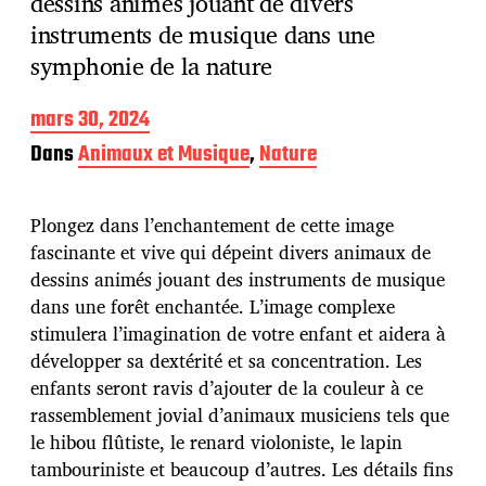
dessins animés jouant de divers
instruments de musique dans une
symphonie de la nature
D
mars 30, 2024
a
Dans
Animaux et Musique
,
Nature
t
e
d
Plongez dans l’enchantement de cette image
e
p
fascinante et vive qui dépeint divers animaux de
u
dessins animés jouant des instruments de musique
b
dans une forêt enchantée. L’image complexe
l
stimulera l’imagination de votre enfant et aidera à
i
c
développer sa dextérité et sa concentration. Les
a
enfants seront ravis d’ajouter de la couleur à ce
t
rassemblement jovial d’animaux musiciens tels que
i
le hibou flûtiste, le renard violoniste, le lapin
o
n
tambouriniste et beaucoup d’autres. Les détails fins