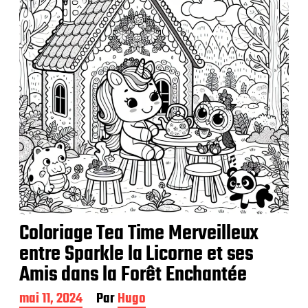
t
i
o
n
Coloriage Tea Time Merveilleux
entre Sparkle la Licorne et ses
Amis dans la Forêt Enchantée
D
mai 11, 2024
Par
Hugo