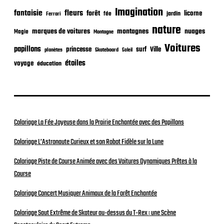
o
Imagination
n
fantaisie
fleurs
forêt
licorne
jardin
fée
Ferrari
nature
nuages
marques de voitures
montagnes
Magie
Montagne
Voitures
papillons
princesse
surf
Ville
planètes
Skateboard
Soleil
étoiles
voyage
éducation
Coloriage La Fée Joyeuse dans la Prairie Enchantée avec des Papillons
Coloriage L’Astronaute Curieux et son Robot Fidèle sur la Lune
Coloriage Piste de Course Animée avec des Voitures Dynamiques Prêtes à la
Course
Coloriage Concert Musiquer Animaux de la Forêt Enchantée
Coloriage Saut Extrême de Skateur au-dessus du T-Rex : une Scène