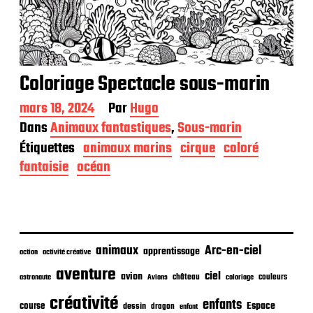
Coloriage Spectacle sous-marin
D
mars 18, 2024
Par
Hugo
a
Dans
Animaux fantastiques
,
Sous-marin
t
Étiquettes
animaux marins
cirque
coloré
e
d
fantaisie
océan
e
p
u
b
l
i
animaux
Arc-en-ciel
apprentissage
action
activité créative
c
aventure
a
ciel
avion
château
coloriage
couleurs
astronaute
Avions
t
créativité
i
enfants
Espace
course
dessin
dragon
enfant