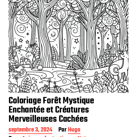
Coloriage Forêt Mystique
Enchantée et Créatures
Merveilleuses Cachées
D
septembre 3, 2024
Par
Hugo
a