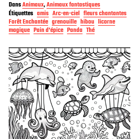
a
Dans
Animaux
,
Animaux fantastiques
t
Étiquettes
amis
Arc-en-ciel
fleurs chantantes
e
d
Forêt Enchantée
grenouille
hibou
licorne
e
magique
Pain d'épice
Panda
Thé
p
u
b
l
i
c
a
t
i
o
n