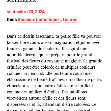
D
septembre 23, 2024
a
Dans
Animaux fantastiques
,
Licorne
t
e
d
Dans ce dessin fascinant, ta petite fille va pouvoir
e
p
laisser libre cours à son imagination et jouer avec
u
toute sa gamme de couleurs. Il s’agit d’une
b
adorable licorne qui se prépare pour le grand
l
festival des fleurs du royaume magique. Sa grande
i
c
crinière peut être colorée de multiples couleurs
a
comme l’arc-en-ciel. Elle porte une couronne
t
éblouissante de fleurs fraîches, un collier de perles
i
étincelantes et une paire d’ailes qui scintillent
o
n
comme des milliers d’étoiles. Des papillons
virevoltent autour d’elle et des fleurs sont
dispersées ci et là, attendant d’être colorées. Ce
dessin promet des heures de plaisir coloré et