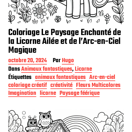
Coloriage Le Paysage Enchanté de
la Licorne Ailée et de l’Arc-en-Ciel
Magique
D
octobre 20, 2024
Par
Hugo
a
Dans
Animaux fantastiques
,
Licorne
t
Étiquettes
animaux fantastiques
Arc-en-ciel
e
d
coloriage créatif
créativité
Fleurs Multicolores
e
Imagination
licorne
Paysage féérique
p
u
b
l
i
c
a