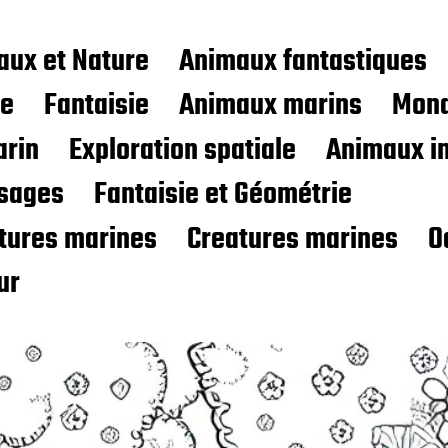
aux et Nature
Animaux fantastiques
ce
Fantaisie
Animaux marins
Mond
rin
Exploration spatiale
Animaux i
sages
Fantaisie et Géométrie
atures marines
Creatures marines
O
ur