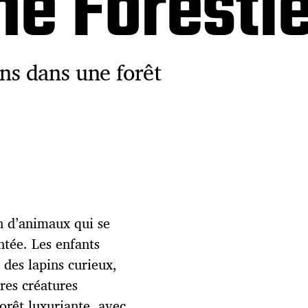
ne Foresti
s dans une forêt
on d’animaux qui se
tée. Les enfants
des lapins curieux,
tres créatures
rêt luxuriante, avec