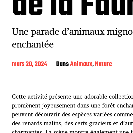
de la Fau
Une parade d’animaux mignon
enchantée
D
mars 20, 2024
Dans
Animaux
,
Nature
a
t
e
d
Cette activité présente une adorable collecti
e
p
promènent joyeusement dans une forêt enchan
u
peuvent découvrir des espèces variées comme 
b
l
des renards malins, des cerfs gracieux et d’au
i
charmantes. La scène montre également une fo