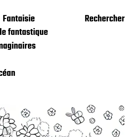
Fantaisie
Rechercher
e fantastique
maginaires
céan