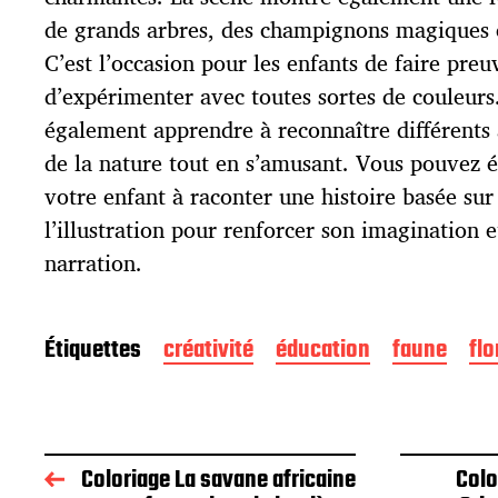
c
de grands arbres, des champignons magiques et
a
t
C’est l’occasion pour les enfants de faire preu
i
d’expérimenter avec toutes sortes de couleurs
o
également apprendre à reconnaître différents
n
de la nature tout en s’amusant. Vous pouvez
votre enfant à raconter une histoire basée sur 
l’illustration pour renforcer son imagination 
narration.
Étiquettes
créativité
éducation
faune
flo
Coloriage La savane africaine
Colo