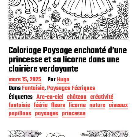
Coloriage Paysage enchanté d’une
princesse et sa licorne dans une
clairière verdoyante
D
mars 15, 2025
Par
Hugo
a
Dans
Fantaisie
,
Paysages Féeriques
t
Étiquettes
Arc-en-ciel
château
créativité
e
d
fantaisie
féérie
fleurs
licorne
nature
oiseaux
e
papillons
paysages
princesse
p
u
b
l