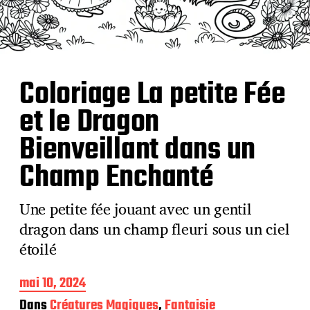
Coloriage La petite Fée
et le Dragon
Bienveillant dans un
Champ Enchanté
Une petite fée jouant avec un gentil
dragon dans un champ fleuri sous un ciel
étoilé
D
mai 10, 2024
a
Dans
Créatures Magiques
,
Fantaisie