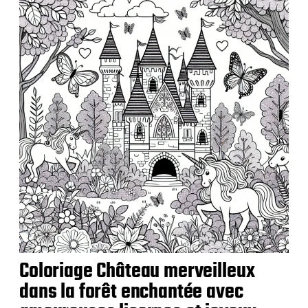
i
c
a
t
i
o
n
Coloriage Château merveilleux
dans la forêt enchantée avec