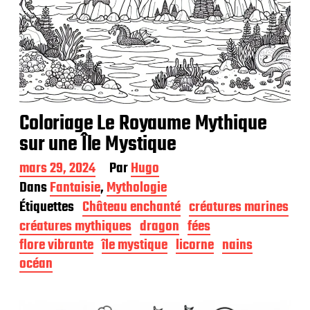
Coloriage Le Royaume Mythique
sur une Île Mystique
D
mars 29, 2024
Par
Hugo
a
Dans
Fantaisie
,
Mythologie
t
Étiquettes
Château enchanté
créatures marines
e
d
créatures mythiques
dragon
fées
e
flore vibrante
île mystique
licorne
nains
p
océan
u
b
l
i