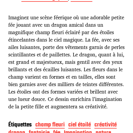
t
e
d
Imaginez une scène féerique où une adorable petite
e
p
fée jouant avec un dragon amical dans un
u
magnifique champ fleuri éclairé par des étoiles
b
étincelantes dans le ciel magique. La fée, avec ses
l
ailes luisantes, porte des vêtements garnis de perles
i
c
scintillantes et de paillettes. Le dragon, quant à lui,
a
est grand et majestueux, mais gentil avec des yeux
t
brillants et des écailles luisantes. Les fleurs dans le
i
champ varient en formes et en tailles, elles sont
o
n
bien garnies avec des milliers de teintes différentes.
Les étoiles ont des formes variées et brillent avec
une lueur douce. Ce dessin enrichira l’imagination
de la petite fille et augmentera sa créativité.
Étiquettes
champ fleuri
ciel étoilé
créativité
dragon
fantaisie
fée
Imagination
nature