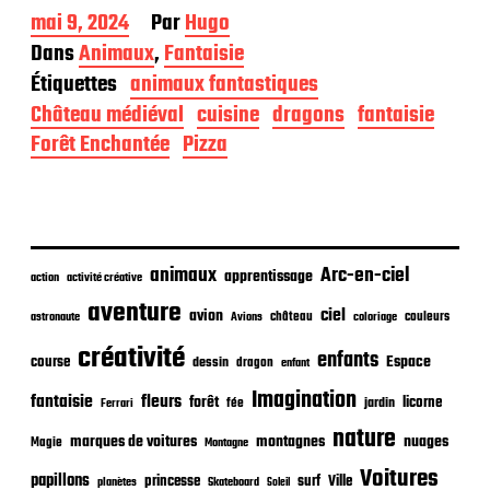
D
mai 9, 2024
Par
Hugo
a
Dans
Animaux
,
Fantaisie
t
Étiquettes
animaux fantastiques
e
d
Château médiéval
cuisine
dragons
fantaisie
e
Forêt Enchantée
Pizza
p
u
b
l
i
c
animaux
Arc-en-ciel
apprentissage
action
activité créative
a
t
aventure
ciel
avion
château
coloriage
couleurs
astronaute
Avions
i
o
créativité
enfants
Espace
course
dessin
dragon
enfant
n
Imagination
fantaisie
fleurs
forêt
licorne
jardin
fée
Ferrari
nature
nuages
marques de voitures
montagnes
Magie
Montagne
Voitures
papillons
princesse
surf
Ville
planètes
Skateboard
Soleil