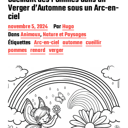
Verger d’Automne sous un Arc-en-
ciel
D
novembre 5, 2024
Par
Hugo
a
Dans
Animaux
,
Nature et Paysages
t
Étiquettes
Arc-en-ciel
automne
cueillir
e
d
pommes
renard
verger
e
p
u
b
l
i
c
a
t
i
o
n