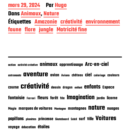
D
mars 29, 2024
Par
Hugo
a
Dans
Animaux
,
Nature
t
Étiquettes
Amazonie
créativité
environnement
e
d
faune
flore
jungle
Motricité fine
e
p
u
b
l
i
animaux
Arc-en-ciel
apprentissage
action
activité créative
c
aventure
a
ciel
avion
château
coloriage
couleurs
astronaute
Avions
t
créativité
i
enfants
Espace
course
dessin
dragon
enfant
o
Imagination
n
fantaisie
fleurs
forêt
licorne
jardin
fée
Ferrari
nature
nuages
marques de voitures
montagnes
Magie
Montagne
Voitures
papillons
princesse
surf
Ville
planètes
Skateboard
Soleil
étoiles
voyage
éducation