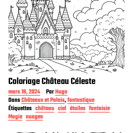
Coloriage Château Céleste
D
mars 18, 2024
Par
Hugo
a
Dans
Châteaux et Palais
,
fantastique
t
Étiquettes
château
ciel
étoiles
fantaisie
e
d
Magie
nuages
e
p