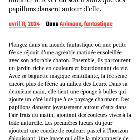
papillons dansent autour d’elle.
D
avril 11, 2024
Dans
Animaux
,
fantastique
a
t
e
Plongez dans un monde fantastique où une petite
d
fée se réjouit d’une agréable matinée ensoleillée
e
avec son adorable chaton. Ensemble, ils parcourent
p
u
un jardin riche en couleurs et bourdonnant de vie.
b
Avec sa baguette magique scintillante, la fée sème
l
encore plus de féerie au milieu des fleurs. Dans sa
i
deuxième main, elle tient une éponge à bulles qui
c
a
ajoute un côté ludique à ce paysage charmant. Des
t
papillons dansent joyeusement autour d’eux dans
i
l’air frais du matin, ajoutant des couleurs vives à la
o
toile naturelle. Les premières lueurs du jour
n
ajoutent une couche de couleurs pastel à l’horizon
éblouissant. Une image qui allie la mignonnerie de