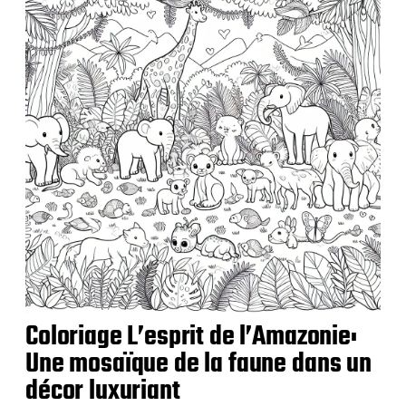
i
c
a
t
i
o
n
Coloriage L’esprit de l’Amazonie:
Une mosaïque de la faune dans un
décor luxuriant