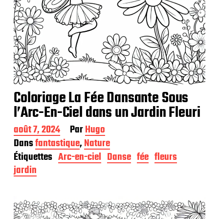
Coloriage La Fée Dansante Sous
l’Arc-En-Ciel dans un Jardin Fleuri
D
août 7, 2024
Par
Hugo
a
Dans
fantastique
,
Nature
t
Étiquettes
Arc-en-ciel
Danse
fée
fleurs
e
d
jardin
e
p
u
b
l