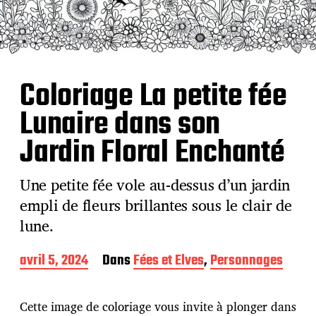
Coloriage La petite fée
Lunaire dans son
Jardin Floral Enchanté
Une petite fée vole au-dessus d’un jardin
empli de fleurs brillantes sous le clair de
lune.
D
avril 5, 2024
Dans
Fées et Elves
,
Personnages
a
t
e
Cette image de coloriage vous invite à plonger dans