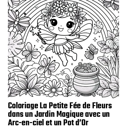
a
t
i
o
n
Coloriage La Petite Fée de Fleurs
dans un Jardin Magique avec un
Arc-en-ciel et un Pot d’Or