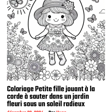
a
t
i
o
n
Coloriage Petite fille jouant à la
corde à sauter dans un jardin
fleuri sous un soleil radieux