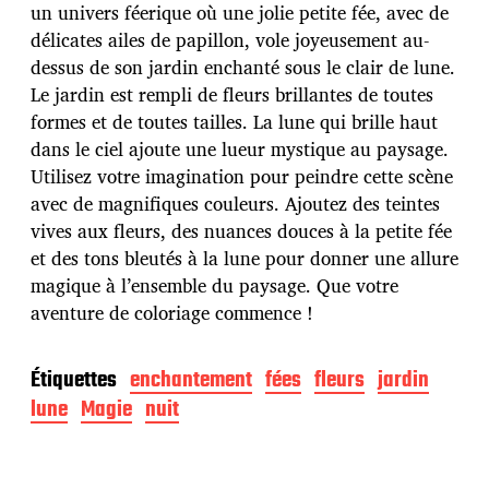
d
un univers féerique où une jolie petite fée, avec de
e
délicates ailes de papillon, vole joyeusement au-
p
u
dessus de son jardin enchanté sous le clair de lune.
b
Le jardin est rempli de fleurs brillantes de toutes
l
formes et de toutes tailles. La lune qui brille haut
i
dans le ciel ajoute une lueur mystique au paysage.
c
a
Utilisez votre imagination pour peindre cette scène
t
avec de magnifiques couleurs. Ajoutez des teintes
i
vives aux fleurs, des nuances douces à la petite fée
o
et des tons bleutés à la lune pour donner une allure
n
magique à l’ensemble du paysage. Que votre
aventure de coloriage commence !
Étiquettes
enchantement
fées
fleurs
jardin
lune
Magie
nuit