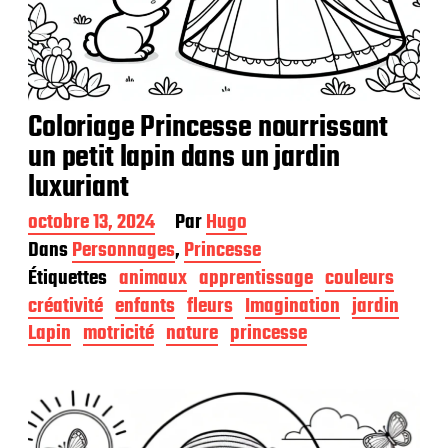
Coloriage Princesse nourrissant
un petit lapin dans un jardin
luxuriant
D
octobre 13, 2024
Par
Hugo
a
Dans
Personnages
,
Princesse
t
Étiquettes
animaux
apprentissage
couleurs
e
d
créativité
enfants
fleurs
Imagination
jardin
e
Lapin
motricité
nature
princesse
p
u
b
l
i
c