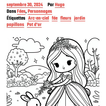
D
septembre 30, 2024
Par
Hugo
a
Dans
Fées
,
Personnages
t
Étiquettes
Arc-en-ciel
fée
fleurs
jardin
e
d
papillons
Pot d'or
e
p
u
b
l
i
c
a
t
i
o
n