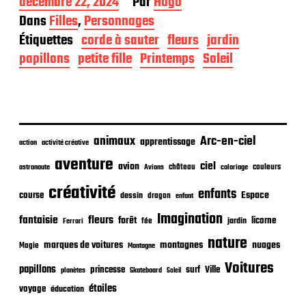
D
décembre 22, 2024
Par
Hugo
a
Dans
Filles
,
Personnages
t
Étiquettes
corde à sauter
fleurs
jardin
e
d
papillons
petite fille
Printemps
Soleil
e
p
u
b
l
i
animaux
Arc-en-ciel
apprentissage
action
activité créative
c
aventure
a
ciel
avion
château
coloriage
couleurs
astronaute
Avions
t
créativité
i
enfants
Espace
course
dessin
dragon
enfant
o
Imagination
n
fantaisie
fleurs
forêt
licorne
jardin
fée
Ferrari
nature
nuages
marques de voitures
montagnes
Magie
Montagne
Voitures
papillons
princesse
surf
Ville
planètes
Skateboard
Soleil
étoiles
voyage
éducation