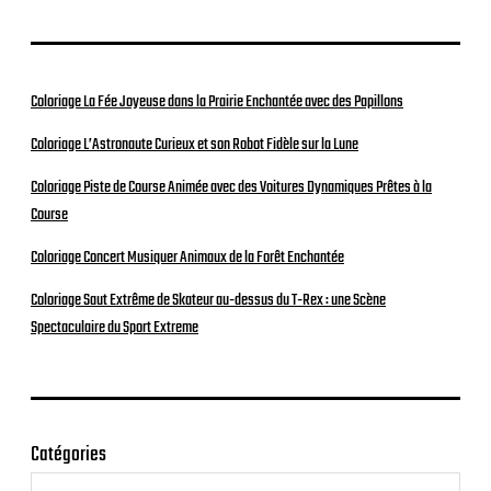
Coloriage La Fée Joyeuse dans la Prairie Enchantée avec des Papillons
Coloriage L’Astronaute Curieux et son Robot Fidèle sur la Lune
Coloriage Piste de Course Animée avec des Voitures Dynamiques Prêtes à la
Course
Coloriage Concert Musiquer Animaux de la Forêt Enchantée
Coloriage Saut Extrême de Skateur au-dessus du T-Rex : une Scène
Spectaculaire du Sport Extreme
Catégories