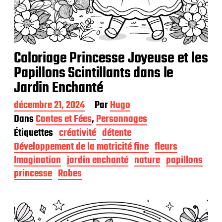
Coloriage Princesse Joyeuse et les
Papillons Scintillants dans le
Jardin Enchanté
D
décembre 21, 2024
Par
Hugo
a
Dans
Contes et Fées
,
Personnages
t
Étiquettes
créativité
détente
e
d
Développement de la motricité fine
fleurs
e
Imagination
jardin enchanté
nature
papillons
p
princesse
Robes
u
b
l
i
c