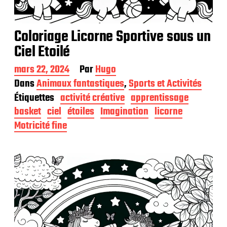
Coloriage Licorne Sportive sous un
Ciel Etoilé
D
mars 22, 2024
Par
Hugo
a
Dans
Animaux fantastiques
,
Sports et Activités
t
Étiquettes
activité créative
apprentissage
e
d
basket
ciel
étoiles
Imagination
licorne
e
Motricité fine
p
u
b
l
i
c
a
t
i
o