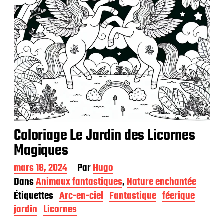
n
Coloriage Le Jardin des Licornes
Magiques
D
mars 18, 2024
Par
Hugo
a
Dans
Animaux fantastiques
,
Nature enchantée
t
Étiquettes
Arc-en-ciel
Fantastique
féerique
e
d
jardin
Licornes
e