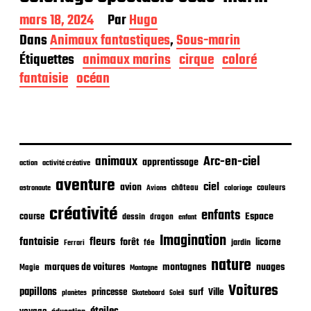
D
mars 18, 2024
Par
Hugo
a
Dans
Animaux fantastiques
,
Sous-marin
t
Étiquettes
animaux marins
cirque
coloré
e
d
fantaisie
océan
e
p
u
b
l
i
animaux
Arc-en-ciel
apprentissage
action
activité créative
c
aventure
a
ciel
avion
château
coloriage
couleurs
astronaute
Avions
t
créativité
i
enfants
Espace
course
dessin
dragon
enfant
o
Imagination
n
fantaisie
fleurs
forêt
licorne
jardin
fée
Ferrari
nature
nuages
marques de voitures
montagnes
Magie
Montagne
Voitures
papillons
princesse
surf
Ville
planètes
Skateboard
Soleil