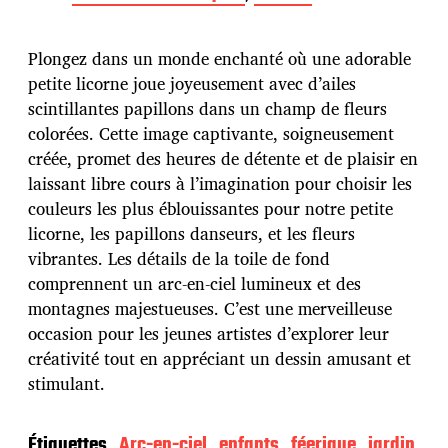
t
e
d
Plongez dans un monde enchanté où une adorable
e
p
petite licorne joue joyeusement avec d’ailes
u
scintillantes papillons dans un champ de fleurs
b
colorées. Cette image captivante, soigneusement
l
créée, promet des heures de détente et de plaisir en
i
c
laissant libre cours à l’imagination pour choisir les
a
couleurs les plus éblouissantes pour notre petite
t
licorne, les papillons danseurs, et les fleurs
i
vibrantes. Les détails de la toile de fond
o
n
comprennent un arc-en-ciel lumineux et des
montagnes majestueuses. C’est une merveilleuse
occasion pour les jeunes artistes d’explorer leur
créativité tout en appréciant un dessin amusant et
stimulant.
Étiquettes
Arc-en-ciel
enfants
féerique
jardin