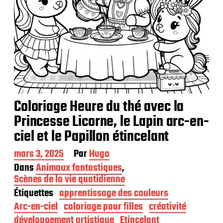
Coloriage Heure du thé avec la
Princesse Licorne, le Lapin arc-en-
ciel et le Papillon étincelant
D
mars 3, 2025
Par
Hugo
a
Dans
Animaux fantastiques
,
t
Scènes de la vie quotidienne
e
Étiquettes
apprentissage des couleurs
d
e
Arc-en-ciel
coloriage pour filles
créativité
p
développement artistique
Etincelant