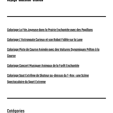
étoiles
voyage
éducation
Coloriage La Fée Joyeuse dans la Prairie Enchantée avec des Papillons
Coloriage L’Astronaute Curieux et son Robot Fidèle sur la Lune
Coloriage Piste de Course Animée avec des Voitures Dynamiques Prêtes à la
Course
Coloriage Concert Musiquer Animaux de la Forêt Enchantée
Coloriage Saut Extrême de Skateur au-dessus du T-Rex : une Scène
Spectaculaire du Sport Extreme
Catégories