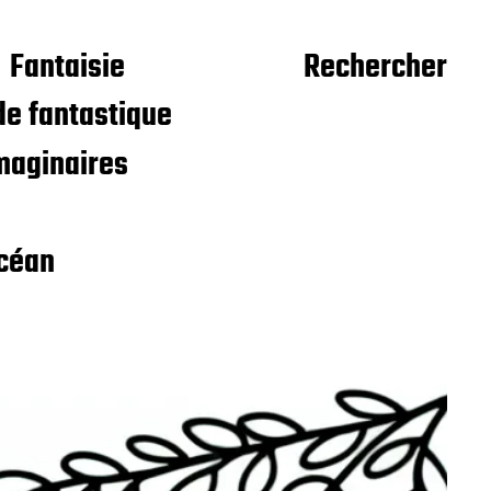
Fantaisie
Rechercher
e fantastique
maginaires
céan