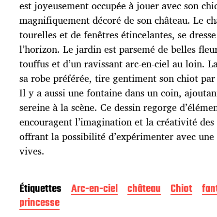
p
est joyeusement occupée à jouer avec son chio
u
magnifiquement décoré de son château. Le ch
b
l
tourelles et de fenêtres étincelantes, se dres
i
l’horizon. Le jardin est parsemé de belles fleu
c
touffus et d’un ravissant arc-en-ciel au loin. L
a
t
sa robe préférée, tire gentiment son chiot par
i
Il y a aussi une fontaine dans un coin, ajout
o
sereine à la scène. Ce dessin regorge d’élémen
n
encouragent l’imagination et la créativité des
offrant la possibilité d’expérimenter avec une
vives.
Étiquettes
Arc-en-ciel
château
Chiot
fan
princesse