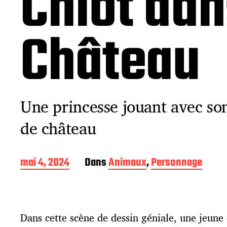
Chiot dan
Château
Une princesse jouant avec son
de château
D
mai 4, 2024
Dans
Animaux
,
Personnage
a
t
e
d
Dans cette scène de dessin géniale, une jeune 
e