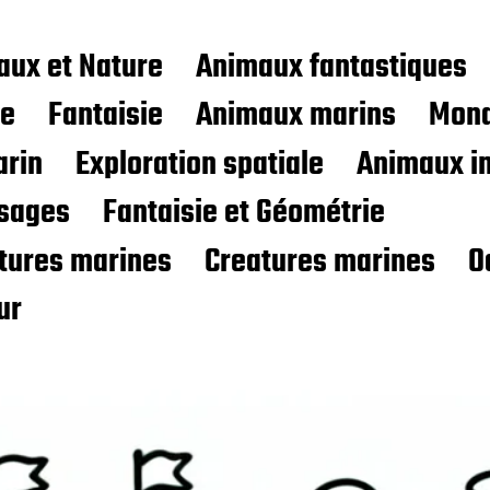
aux et Nature
Animaux fantastiques
ce
Fantaisie
Animaux marins
Mond
rin
Exploration spatiale
Animaux i
sages
Fantaisie et Géométrie
atures marines
Creatures marines
O
ur