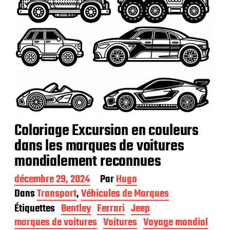
Coloriage Excursion en couleurs
dans les marques de voitures
mondialement reconnues
D
décembre 29, 2024
Par
Hugo
a
Dans
Transport
,
Véhicules de Marques
t
Étiquettes
Bentley
Ferrari
Jeep
e
d
marques de voitures
Voitures
Voyage mondial