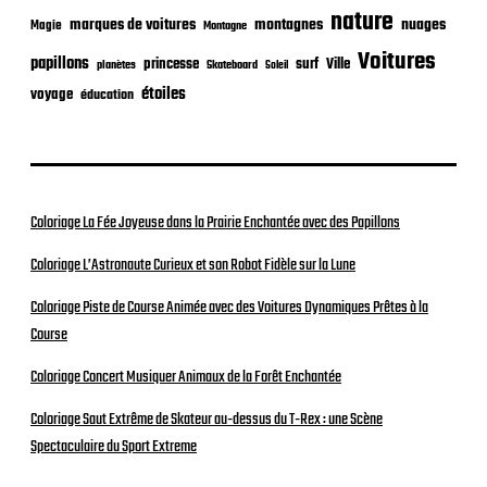
nature
nuages
marques de voitures
montagnes
Magie
Montagne
Voitures
papillons
princesse
surf
Ville
planètes
Skateboard
Soleil
étoiles
voyage
éducation
Coloriage La Fée Joyeuse dans la Prairie Enchantée avec des Papillons
Coloriage L’Astronaute Curieux et son Robot Fidèle sur la Lune
Coloriage Piste de Course Animée avec des Voitures Dynamiques Prêtes à la
Course
Coloriage Concert Musiquer Animaux de la Forêt Enchantée
Coloriage Saut Extrême de Skateur au-dessus du T-Rex : une Scène
Spectaculaire du Sport Extreme