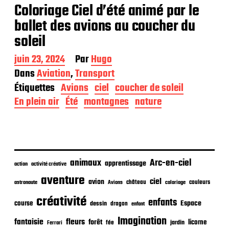
Coloriage Ciel d’été animé par le
ballet des avions au coucher du
soleil
D
juin 23, 2024
Par
Hugo
a
Dans
Aviation
,
Transport
t
Étiquettes
Avions
ciel
coucher de soleil
e
d
En plein air
Été
montagnes
nature
e
p
u
b
l
i
animaux
Arc-en-ciel
apprentissage
action
activité créative
c
aventure
a
ciel
avion
château
coloriage
couleurs
astronaute
Avions
t
créativité
i
enfants
Espace
course
dessin
dragon
enfant
o
Imagination
n
fantaisie
fleurs
forêt
licorne
jardin
fée
Ferrari