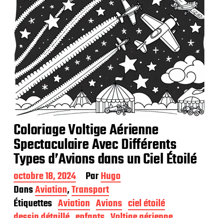
n
Coloriage Voltige Aérienne
Spectaculaire Avec Différents
Types d’Avions dans un Ciel Étoilé
D
octobre 18, 2024
Par
Hugo
a
Dans
Aviation
,
Transport
t
Étiquettes
Aviation
Avions
ciel étoilé
e
d
dessin détaillé
enfants
Voltige aérienne