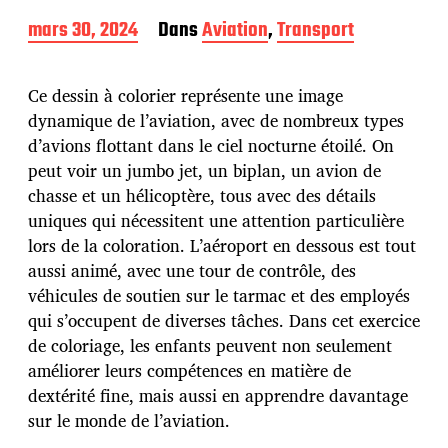
D
mars 30, 2024
Dans
Aviation
,
Transport
a
t
e
Ce dessin à colorier représente une image
d
dynamique de l’aviation, avec de nombreux types
e
d’avions flottant dans le ciel nocturne étoilé. On
p
u
peut voir un jumbo jet, un biplan, un avion de
b
chasse et un hélicoptère, tous avec des détails
l
uniques qui nécessitent une attention particulière
i
lors de la coloration. L’aéroport en dessous est tout
c
a
aussi animé, avec une tour de contrôle, des
t
véhicules de soutien sur le tarmac et des employés
i
qui s’occupent de diverses tâches. Dans cet exercice
o
de coloriage, les enfants peuvent non seulement
n
améliorer leurs compétences en matière de
dextérité fine, mais aussi en apprendre davantage
sur le monde de l’aviation.