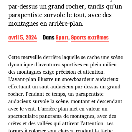
par-dessus un grand rocher, tandis qu’un
parapentiste survole le tout, avec des
montagnes en arrière-plan.
D
avril 5, 2024
Dans
Sport
,
Sports extrêmes
a
t
e
Cette merveille derrière laquelle se cache une scène
d
dynamique d’aventures sportives en plein milieu
e
des montagnes exige précision et attention.
p
u
L’avant-plan illustre un snowboardeur audacieux
b
effectuant un saut audacieux par-dessus un grand
l
rocher. Pendant ce temps, un parapentiste
i
audacieux survole la scène, montant et descendant
c
a
avec le vent. L’arrière-plan met en valeur un
t
spectaculaire panorama de montagnes, avec des
i
crêtes et des vallées qui attirent l’attention. Les
o
formes à colorier sont claires, rendant la tâche