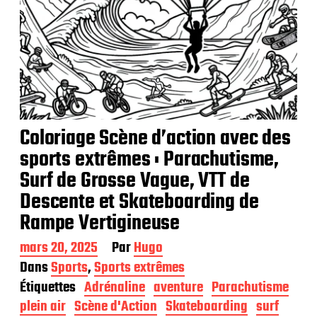
Coloriage Scène d’action avec des
sports extrêmes : Parachutisme,
Surf de Grosse Vague, VTT de
Descente et Skateboarding de
Rampe Vertigineuse
D
mars 20, 2025
Par
Hugo
a
Dans
Sports
,
Sports extrêmes
t
Étiquettes
Adrénaline
aventure
Parachutisme
e
d
plein air
Scène d'Action
Skateboarding
surf