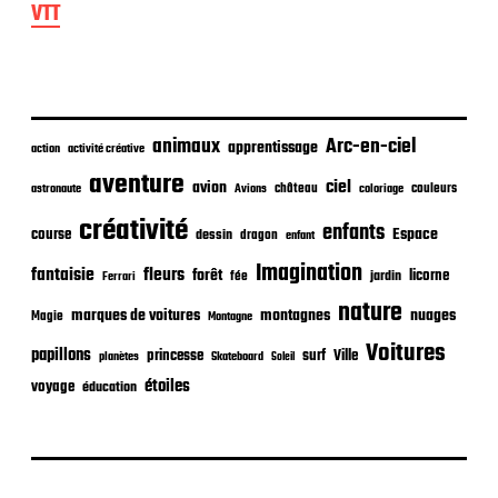
e
VTT
p
u
b
l
i
c
animaux
Arc-en-ciel
apprentissage
action
activité créative
a
t
aventure
ciel
avion
château
coloriage
couleurs
astronaute
Avions
i
o
créativité
enfants
Espace
course
dessin
dragon
enfant
n
Imagination
fantaisie
fleurs
forêt
licorne
jardin
fée
Ferrari
nature
nuages
marques de voitures
montagnes
Magie
Montagne
Voitures
papillons
princesse
surf
Ville
planètes
Skateboard
Soleil
étoiles
voyage
éducation