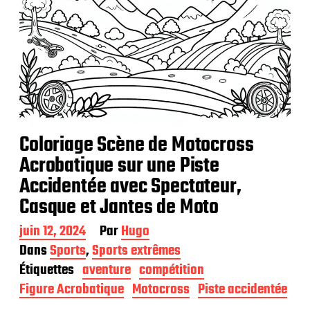
Coloriage Scène de Motocross
Acrobatique sur une Piste
Accidentée avec Spectateur,
Casque et Jantes de Moto
D
juin 12, 2024
Par
Hugo
a
Dans
Sports
,
Sports extrêmes
t
Étiquettes
aventure
compétition
e
d
Figure Acrobatique
Motocross
Piste accidentée
e