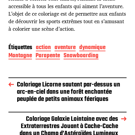
n
accessible à tous les enfants qui aiment l’aventure.
L’objet de ce coloriage est de permettre aux enfants
de découvrir les sports extrêmes tout en s’amusant
à colorier une scène d’action.
Étiquettes
action
aventure
dynamique
Montagne
Parapente
Snowboarding
Coloriage Licorne sautant par-dessus un
arc-en-ciel dans une forêt enchantée
peuplée de petits animaux féeriques
Coloriage Galaxie Lointaine avec des
Extraterrestres Jouant à Cache-Cache
dans un Champ d’Astéroïdes Lumineux