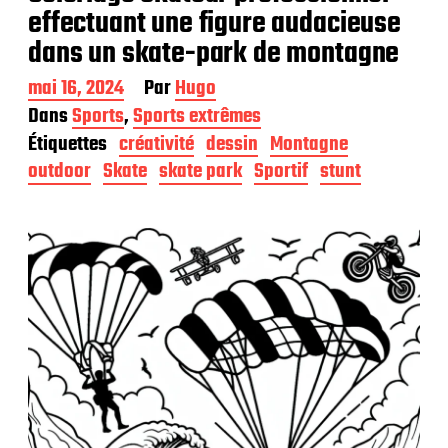
effectuant une figure audacieuse
dans un skate-park de montagne
D
mai 16, 2024
Par
Hugo
a
Dans
Sports
,
Sports extrêmes
t
Étiquettes
créativité
dessin
Montagne
e
d
outdoor
Skate
skate park
Sportif
stunt
e
p
u
b
l
i
c
a
t
i
o
n