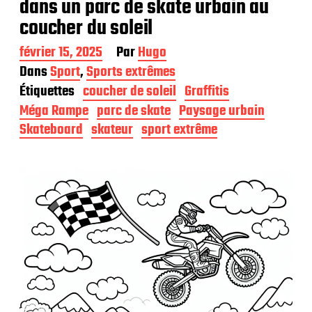
dans un parc de skate urbain au
coucher du soleil
D
février 15, 2025
Par
Hugo
a
Dans
Sport
,
Sports extrêmes
t
Étiquettes
coucher de soleil
Graffitis
e
d
Méga Rampe
parc de skate
Paysage urbain
e
Skateboard
skateur
sport extrême
p
u
b
l
i
c
a
t
i
o
n