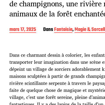
de champignons, une rivière 
animaux de la forêt enchanté
D
mars 17, 2025
Dans
Fantaisie
,
Magie & Sorcell
a
t
e
d
Dans ce charmant dessin à colorier, les enfant
e
p
transporter leur imagination dans une scène e
u
dépeint un village de sorciers adorablement k
b
l
maisons sculptées à partir de grands champig
i
rivière scintillante serpente à travers le paysa
c
faite de quelque chose de magique et mystéri
a
t
village, c’est une forêt sereine, pleine d’ani
i
fantastiques. Il y a des lapins de la taille d’un