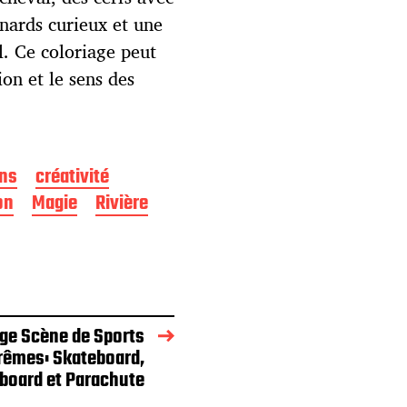
enards curieux et une
l. Ce coloriage peut
ion et le sens des
ns
créativité
on
Magie
Rivière
age Scène de Sports
rêmes: Skateboard,
oard et Parachute