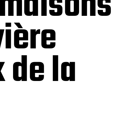
, maisons
vière
 de la