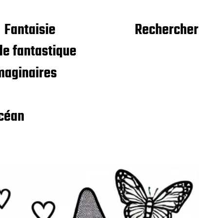
Fantaisie
Rechercher
e fantastique
maginaires
céan