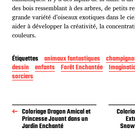
o
des bois ressemblant à des arbres, de petits r
n
grande variété d’oiseaux exotiques dans le cie
aider à développer la créativité, la concentrat
couleurs.
Étiquettes
animaux fantastiques
champigno
dessin
enfants
Forêt Enchantée
Imaginati
sorciers
Coloriage Dragon Amical et
Colori
Princesse Jouant dans un
Ext
Jardin Enchanté
Snowb