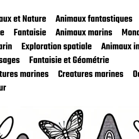
aux et Nature
Animaux fantastiques
ce
Fantaisie
Animaux marins
Mond
rin
Exploration spatiale
Animaux i
sages
Fantaisie et Géométrie
atures marines
Creatures marines
O
ur