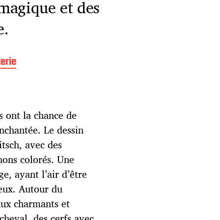
magique et des
e.
erie
s ont la chance de
nchantée. Le dessin
itsch, avec des
nons colorés. Une
ge, ayant l’air d’être
eux. Autour du
maux charmants et
 cheval, des cerfs avec