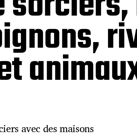
e sorciers
gnons, ri
et animaux
ciers avec des maisons