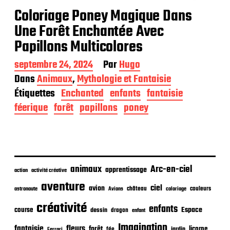
Coloriage Poney Magique Dans
Une Forêt Enchantée Avec
Papillons Multicolores
D
septembre 24, 2024
Par
Hugo
a
Dans
Animaux
,
Mythologie et Fantaisie
t
Étiquettes
Enchanted
enfants
fantaisie
e
d
féerique
forêt
papillons
poney
e
p
u
b
l
i
animaux
Arc-en-ciel
apprentissage
action
activité créative
c
aventure
a
ciel
avion
château
coloriage
couleurs
astronaute
Avions
t
créativité
i
enfants
Espace
course
dessin
dragon
enfant
o
Imagination
n
fantaisie
fleurs
forêt
licorne
jardin
fée
Ferrari