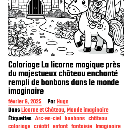
Coloriage La licorne magique près
du majestueux château enchanté
rempli de bonbons dans le monde
imaginaire
D
février 6, 2025
Par
Hugo
a
Dans
Licorne et Château
,
Monde imaginaire
t
Étiquettes
Arc-en-ciel
bonbons
château
e
d
coloriage
créatif
enfant
fantaisie
Imaginaire
e