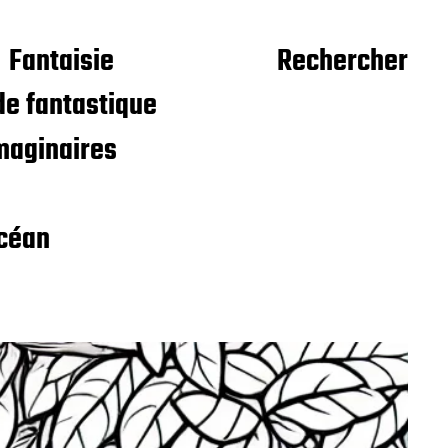
Fantaisie
Rechercher
e fantastique
maginaires
céan