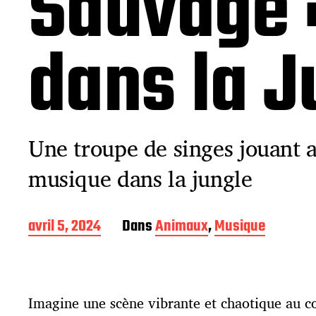
Sauvage 
dans la J
Une troupe de singes jouant 
musique dans la jungle
D
avril 5, 2024
Dans
Animaux
,
Musique
a
t
e
d
Imagine une scène vibrante et chaotique au c
e