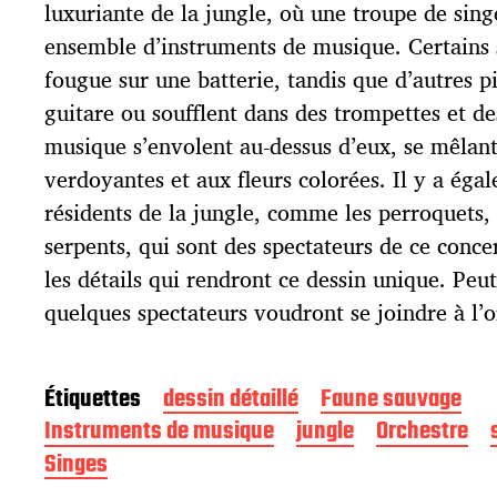
p
luxuriante de la jungle, où une troupe de sin
u
ensemble d’instruments de musique. Certains 
b
l
fougue sur une batterie, tandis que d’autres p
i
guitare ou soufflent dans des trompettes et de
c
musique s’envolent au-dessus d’eux, se mêlant
a
t
verdoyantes et aux fleurs colorées. Il y a éga
i
résidents de la jungle, comme les perroquets, l
o
serpents, qui sont des spectateurs de ce conce
n
les détails qui rendront ce dessin unique. Pe
quelques spectateurs voudront se joindre à l’o
Étiquettes
dessin détaillé
Faune sauvage
Instruments de musique
jungle
Orchestre
Singes