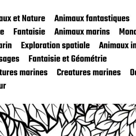
aux et Nature
Animaux fantastiques
ce
Fantaisie
Animaux marins
Mond
rin
Exploration spatiale
Animaux i
sages
Fantaisie et Géométrie
atures marines
Creatures marines
O
ur