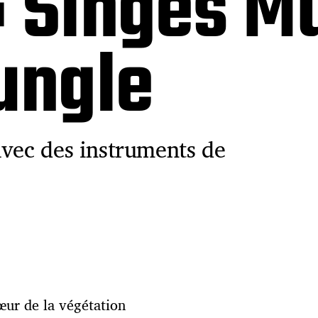
: Singes M
ungle
avec des instruments de
œur de la végétation