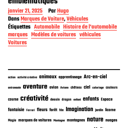
emblématiques
D
janvier 21, 2025
Par
Hugo
a
Dans
Marques de Voiture
,
Véhicules
t
Étiquettes
Automobile
Histoire de l'automobile
e
d
marques
Modèles de voitures
véhicules
e
Voitures
p
u
b
l
i
c
animaux
Arc-en-ciel
apprentissage
action
activité créative
a
t
aventure
ciel
avion
château
coloriage
couleurs
astronaute
Avions
i
o
créativité
enfants
Espace
course
dessin
dragon
enfant
n
Imagination
fantaisie
fleurs
forêt
licorne
jardin
fée
Ferrari
nature
nuages
marques de voitures
montagnes
Magie
Montagne