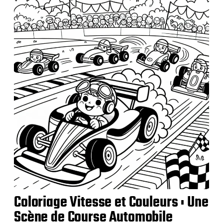
a
t
i
o
n
Coloriage Vitesse et Couleurs : Une
Scène de Course Automobile