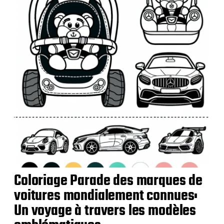
l
i
c
a
t
i
o
n
Coloriage Parade des marques de
voitures mondialement connues:
Un voyage à travers les modèles