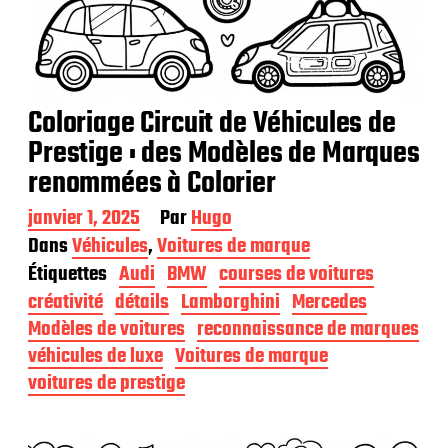
Coloriage Circuit de Véhicules de
Prestige : des Modèles de Marques
renommées à Colorier
D
janvier 1, 2025
Par
Hugo
a
Dans
Véhicules
,
Voitures de marque
t
Étiquettes
Audi
BMW
courses de voitures
e
d
créativité
détails
Lamborghini
Mercedes
e
Modèles de voitures
reconnaissance de marques
p
véhicules de luxe
Voitures de marque
u
b
voitures de prestige
l
i
c