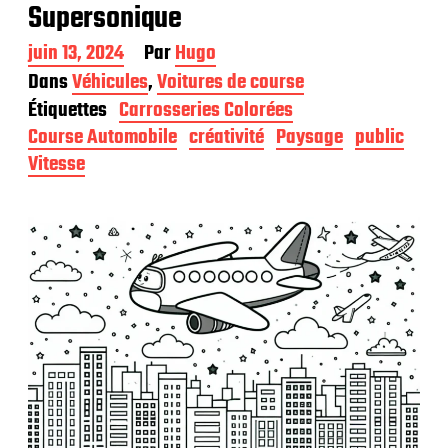
Supersonique
D
juin 13, 2024
Par
Hugo
a
Dans
Véhicules
,
Voitures de course
t
Étiquettes
Carrosseries Colorées
e
d
Course Automobile
créativité
Paysage
public
e
Vitesse
p
u
b
l
i
c
a
t
i
o
n