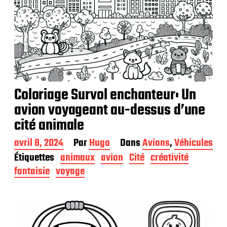
Coloriage Survol enchanteur: Un
avion voyageant au-dessus d’une
cité animale
D
avril 8, 2024
Par
Hugo
Dans
Avions
,
Véhicules
a
Étiquettes
animaux
avion
Cité
créativité
t
fantaisie
voyage
e
d
e
p
u
b