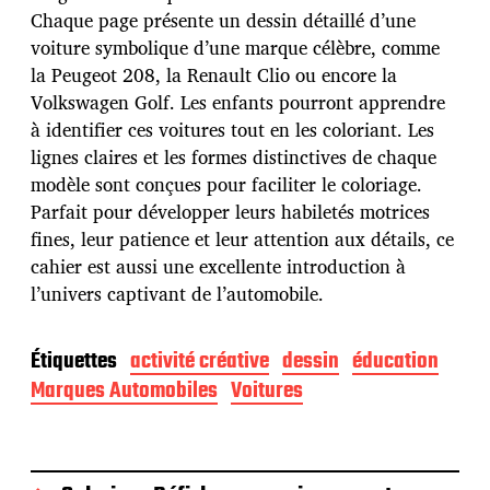
e
Chaque page présente un dessin détaillé d’une
p
u
voiture symbolique d’une marque célèbre, comme
b
la Peugeot 208, la Renault Clio ou encore la
l
Volkswagen Golf. Les enfants pourront apprendre
i
à identifier ces voitures tout en les coloriant. Les
c
a
lignes claires et les formes distinctives de chaque
t
modèle sont conçues pour faciliter le coloriage.
i
Parfait pour développer leurs habiletés motrices
o
fines, leur patience et leur attention aux détails, ce
n
cahier est aussi une excellente introduction à
l’univers captivant de l’automobile.
Étiquettes
activité créative
dessin
éducation
Marques Automobiles
Voitures