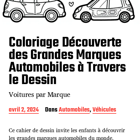
Coloriage Découverte
des Grandes Marques
Automobiles à Travers
le Dessin
Voitures par Marque
D
avril 2, 2024
Dans
Automobiles
,
Véhicules
a
t
e
Ce cahier de dessin invite les enfants à découvrir
d
les grandes marques automobiles du monde.