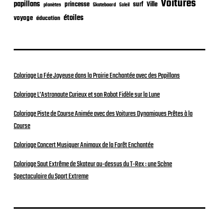
Voitures
papillons
princesse
surf
Ville
planètes
Skateboard
Soleil
étoiles
voyage
éducation
Coloriage La Fée Joyeuse dans la Prairie Enchantée avec des Papillons
Coloriage L’Astronaute Curieux et son Robot Fidèle sur la Lune
Coloriage Piste de Course Animée avec des Voitures Dynamiques Prêtes à la
Course
Coloriage Concert Musiquer Animaux de la Forêt Enchantée
Coloriage Saut Extrême de Skateur au-dessus du T-Rex : une Scène
Spectaculaire du Sport Extreme