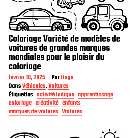
Coloriage Variété de modèles de
voitures de grandes marques
mondiales pour le plaisir du
coloriage
D
février 10, 2025
Par
Hugo
a
Dans
Véhicules
,
Voitures
t
Étiquettes
activité ludique
apprentissage
e
d
coloriage
créativité
enfants
e
marques de voitures
Voitures
p
u
b
l