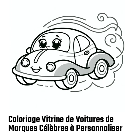
l
i
c
a
t
i
o
n
Coloriage Vitrine de Voitures de
Marques Célèbres à Personnaliser