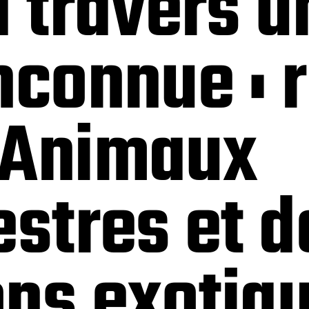
à travers u
nconnue : 
 Animaux
estres et d
ons exotiq