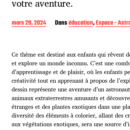
votre aventure.
D
mars 29, 2024
Dans
éducation
,
Espace - Astr
a
t
e
d
Ce thème est destiné aux enfants qui rêvent de
e
p
et explore un monde inconnu. C’est une comb
u
d’apprentissage et de plaisir, où les enfants 
b
l
créativité tout en apprenant à propos de l’exp
i
dessin représente une aventure d’un astronaut
c
animaux extraterrestres amusants et découvre
a
t
étranges et des plantes exotiques dans une pla
i
diversité des éléments à colorier, allant des 
o
aux végétations exotiques, sera une source d’i
n