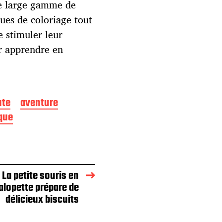
une large gamme de
ues de coloriage tout
e stimuler leur
ur apprendre en
ute
aventure
que
 La petite souris en
alopette prépare de
délicieux biscuits