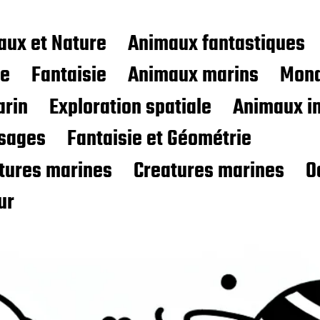
aux et Nature
Animaux fantastiques
ce
Fantaisie
Animaux marins
Mond
rin
Exploration spatiale
Animaux i
sages
Fantaisie et Géométrie
atures marines
Creatures marines
O
ur