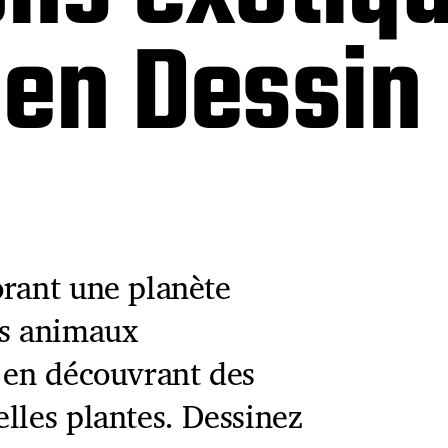
 en Dessin
orant une planète
es animaux
t en découvrant des
lles plantes. Dessinez