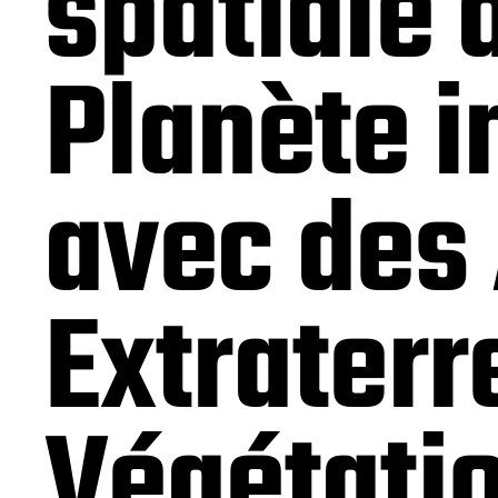
spatiale 
Planète i
avec des
Extraterr
Végétati