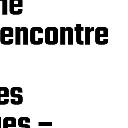
ne
rencontre
es
ues –