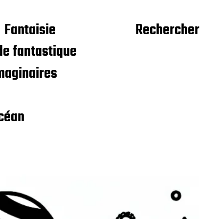
Fantaisie
Rechercher
e fantastique
maginaires
céan